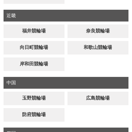
近畿
福井競輪場
奈良競輪場
向日町競輪場
和歌山競輪場
岸和田競輪場
中国
玉野競輪場
広島競輪場
防府競輪場