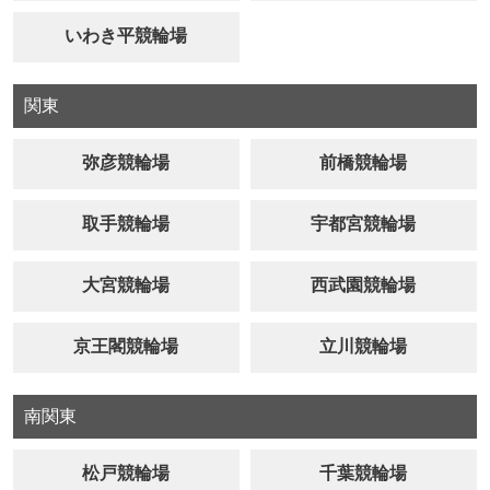
いわき平競輪場
関東
弥彦競輪場
前橋競輪場
取手競輪場
宇都宮競輪場
大宮競輪場
西武園競輪場
京王閣競輪場
立川競輪場
南関東
松戸競輪場
千葉競輪場