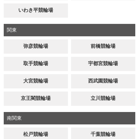
いわき平競輪場
関東
弥彦競輪場
前橋競輪場
取手競輪場
宇都宮競輪場
大宮競輪場
西武園競輪場
京王閣競輪場
立川競輪場
南関東
松戸競輪場
千葉競輪場