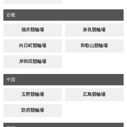
近畿
福井競輪場
奈良競輪場
向日町競輪場
和歌山競輪場
岸和田競輪場
中国
玉野競輪場
広島競輪場
防府競輪場