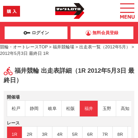
ログイン
無料会員登録
競輪・オートレースTOP
>
福井競輪場
>
出走表一覧（2012年5月）
>
2012年5月3日 最終日 1R
福井競輪 出走表詳細（1R 2012年5月3日 最
終日）
開催場
松戸
静岡
岐阜
松阪
福井
玉野
高知
レース
1R
2R
3R
4R
5R
6R
7R
8R
9R