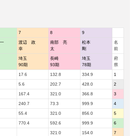
7
8
9
一
渡辺 政
南部 亮
松本
名
幸
太
剛
前
埼玉
長崎
埼玉
府
90期
93期
78期
県
17.6
132.8
334.9
1
5.6
202.7
428.0
2
167.4
321.0
366.8
3
240.7
73.3
999.9
4
55.4
321.0
856.0
5
770.4
592.6
999.9
6
321.0
154.0
7