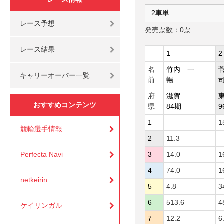
レース予想
発売票数：0票
レース結果
1
2
名
竹内 一
キャリーオーバー一覧
前
暢
府
滋賀
おすすめコンテンツ
県
84期
9
1
1
競輪選手情報
2
11.3
Perfecta Navi
3
14.0
1
4
74.0
1
netkeirin
5
4.8
3
6
513.6
4
ケイリンガル
7
12.2
6