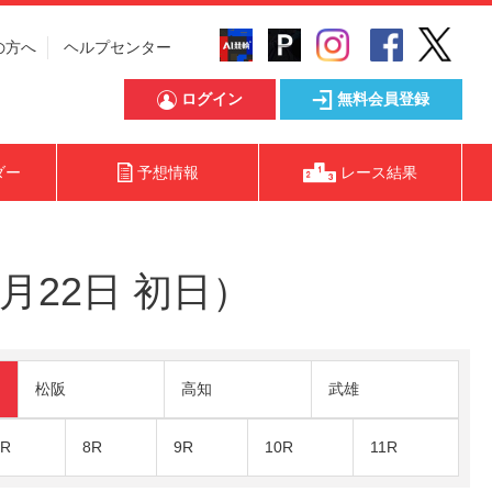
の方へ
ヘルプセンター
ログイン
無料会員登録
ダー
予想情報
レース結果
月22日 初日）
松阪
高知
武雄
7R
8R
9R
10R
11R