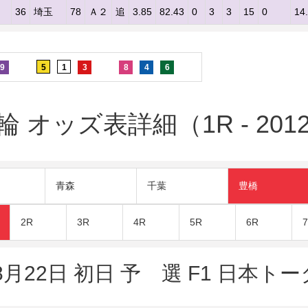
剛
36
埼玉
78
Ａ２
追
3.85
82.43
0
3
3
15
0
14
9
5
1
3
8
4
6
 オッズ表詳細（1R - 201
青森
千葉
豊橋
2R
3R
4R
5R
6R
年8月22日 初日 予 選 F1 日本