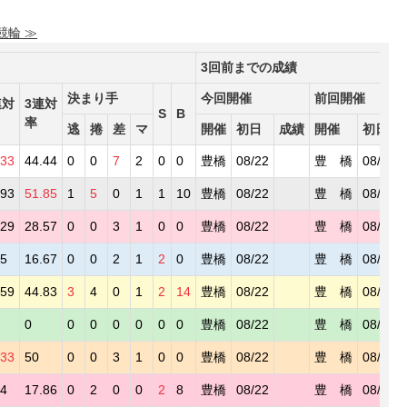
競輪 ≫
3回前までの成績
決まり手
今回開催
前回開催
連対
3連対
S
B
率
逃
捲
差
マ
開催
初日
成績
開催
初日
.33
44.44
0
0
7
2
0
0
豊橋
08/22
豊 橋
08/22
.93
51.85
1
5
0
1
1
10
豊橋
08/22
豊 橋
08/22
.29
28.57
0
0
3
1
0
0
豊橋
08/22
豊 橋
08/22
.5
16.67
0
0
2
1
2
0
豊橋
08/22
豊 橋
08/22
.59
44.83
3
4
0
1
2
14
豊橋
08/22
豊 橋
08/22
0
0
0
0
0
0
0
豊橋
08/22
豊 橋
08/22
.33
50
0
0
3
1
0
0
豊橋
08/22
豊 橋
08/22
14
17.86
0
2
0
0
2
8
豊橋
08/22
豊 橋
08/22