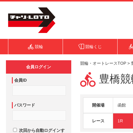
競輪
競輪くじ
競輪・オートレースTOP
>
会員ログイン
豊橋競輪
会員ID
パスワード
開催場
函館
レース
1R
次回から自動ログインす