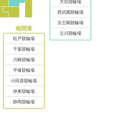
大宮競輪場
西武園競輪場
京王閣競輪場
南関東
立川競輪場
松戸競輪場
千葉競輪場
川崎競輪場
平塚競輪場
小田原競輪場
伊東競輪場
静岡競輪場