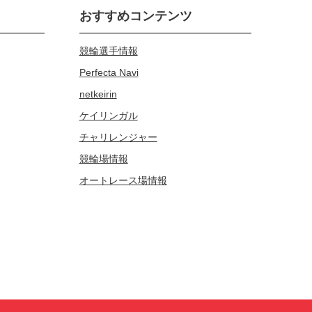
おすすめコンテンツ
競輪選手情報
Perfecta Navi
netkeirin
ケイリンガル
チャリレンジャー
競輪場情報
オートレース場情報