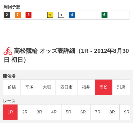
周回予想
2
7
3
4
6
5
1
高松競輪 オッズ表詳細（1R - 2012年8月30
日 初日）
開催場
前橋
平塚
大垣
四日市
福井
高松
別府
レース
1R
2R
3R
4R
5R
6R
7R
8R
9R