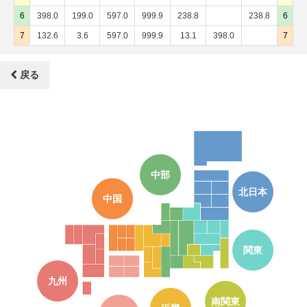
6
398.0
199.0
597.0
999.9
238.8
238.8
6
7
132.6
3.6
597.0
999.9
13.1
398.0
7
戻る
中部
北日本
中国
関東
九州
南関東