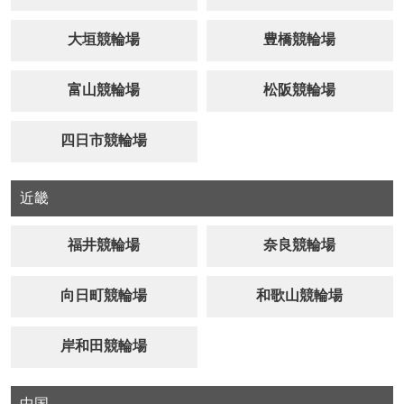
大垣競輪場
豊橋競輪場
富山競輪場
松阪競輪場
四日市競輪場
近畿
福井競輪場
奈良競輪場
向日町競輪場
和歌山競輪場
岸和田競輪場
中国