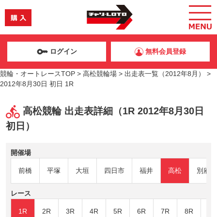
ログイン
無料会員登録
競輪・オートレースTOP
>
高松競輪場
>
出走表一覧（2012年8月）
>
2012年8月30日 初日 1R
高松競輪 出走表詳細（1R 2012年8月30日
初日）
開催場
前橋
平塚
大垣
四日市
福井
高松
別府
レース
1R
2R
3R
4R
5R
6R
7R
8R
9R