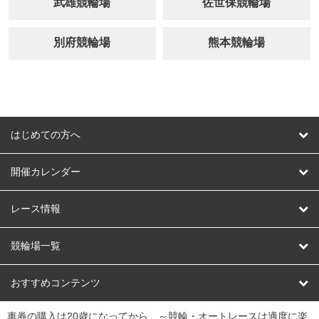
武雄競輪場
佐世保競輪場
別府競輪場
熊本競輪場
はじめての方へ
はじめての方へ
開催カレンダー
競輪
レース情報
オートレース
レース予想
競輪場一覧
競輪くじ
レース結果
北日本
函館競輪場
青森競輪場
いわき平競輪場
おすすめコンテンツ
車券の購入は20歳になってから ～競輪・オートレースは適度に楽