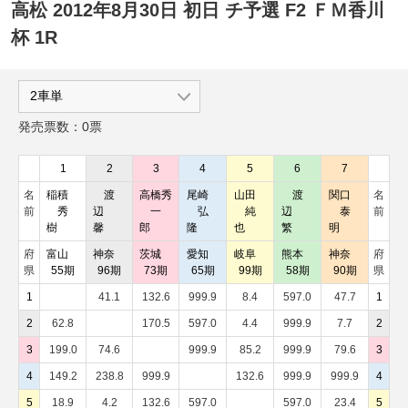
高松 2012年8月30日 初日 チ予選 F2 ＦＭ香川
杯 1R
発売票数：0票
1
2
3
4
5
6
7
名
稲積
渡
高橋秀
尾崎
山田
渡
関口
名
前
秀
辺
一
弘
純
辺
泰
前
樹
馨
郎
隆
也
繁
明
府
富山
神奈
茨城
愛知
岐阜
熊本
神奈
府
県
55期
96期
73期
65期
99期
58期
90期
県
1
41.1
132.6
999.9
8.4
597.0
47.7
1
2
62.8
170.5
597.0
4.4
999.9
7.7
2
3
199.0
74.6
999.9
85.2
999.9
79.6
3
4
149.2
238.8
999.9
132.6
999.9
999.9
4
5
18.9
4.2
132.6
597.0
597.0
23.4
5