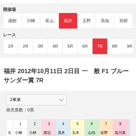
開催場
函館
川崎
富山
福井
玉野
高知
別府
レース
1R
2R
3R
4R
5R
6R
7R
8R
9R
福井 2012年10月11日 2日目 一 般 F1 ブルー
サンダー賞 7R
発売票数：0票
1
2
3
4
5
6
7
8
9
名
小橋
小林
渡辺
茂木
玉木
山信
佐野
塩川真