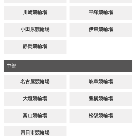
川崎競輪場
平塚競輪場
小田原競輪場
伊東競輪場
静岡競輪場
中部
名古屋競輪場
岐阜競輪場
大垣競輪場
豊橋競輪場
富山競輪場
松阪競輪場
四日市競輪場