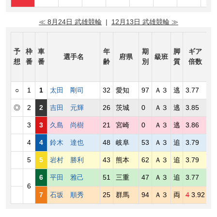
≪ 8月24日 武雄競輪
|
12月13日 武雄競輪 ≫
予
枠
車
年
期
脚
ギア
選手名
府県
級班
想
番
番
齢
別
質
倍数
○
1
1
太田 剛司
32
愛知
97
Ａ３
逃
3.77
7
◎
2
2
吉田 元輝
26
茨城
0
Ａ３
逃
3.85
7
3
3
久島 尚樹
21
宮崎
0
Ａ３
逃
3.86
6
4
4
鈴木 達也
48
岐阜
53
Ａ３
追
3.79
6
5
5
岩村 勝利
43
熊本
62
Ａ３
追
3.79
6
6
平田 雅己
51
三重
47
Ａ３
追
3.77
6
6
7
石坂 順秀
25
群馬
94
Ａ３
両
4
3.92
6