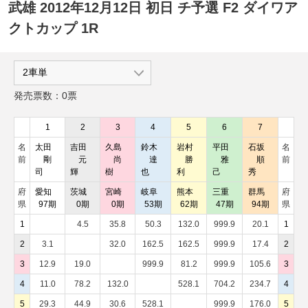
武雄 2012年12月12日 初日 チ予選 F2 ダイワア
クトカップ 1R
発売票数：0票
1
2
3
4
5
6
7
名
太田
吉田
久島
鈴木
岩村
平田
石坂
名
前
剛
元
尚
達
勝
雅
順
前
司
輝
樹
也
利
己
秀
府
愛知
茨城
宮崎
岐阜
熊本
三重
群馬
府
県
97期
0期
0期
53期
62期
47期
94期
県
1
4.5
35.8
50.3
132.0
999.9
20.1
1
2
3.1
32.0
162.5
162.5
999.9
17.4
2
3
12.9
19.0
999.9
81.2
999.9
105.6
3
4
11.0
78.2
132.0
528.1
704.2
234.7
4
5
29.3
44.9
30.6
528.1
999.9
176.0
5