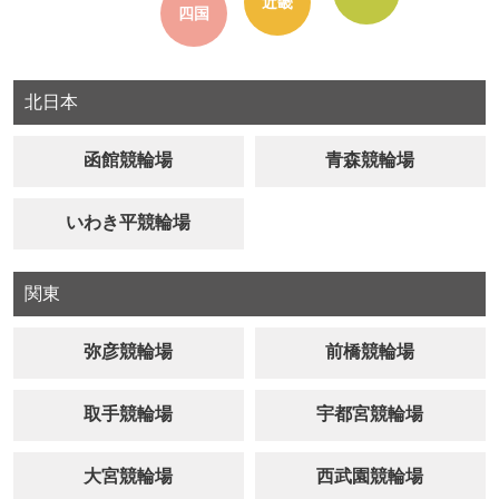
近畿
四国
北日本
函館競輪場
青森競輪場
いわき平競輪場
関東
弥彦競輪場
前橋競輪場
取手競輪場
宇都宮競輪場
大宮競輪場
西武園競輪場