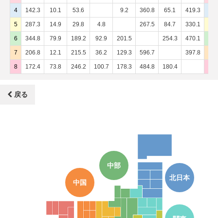
4
142.3
10.1
53.6
9.2
360.8
65.1
419.3
4
5
287.3
14.9
29.8
4.8
267.5
84.7
330.1
5
6
344.8
79.9
189.2
92.9
201.5
254.3
470.1
6
7
206.8
12.1
215.5
36.2
129.3
596.7
397.8
7
8
172.4
73.8
246.2
100.7
178.3
484.8
180.4
8
戻る
中部
北日本
中国