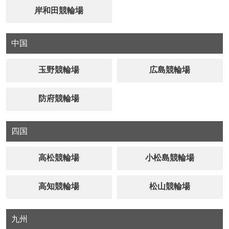
岸和田競輪場
中国
玉野競輪場
広島競輪場
防府競輪場
四国
高松競輪場
小松島競輪場
高知競輪場
松山競輪場
九州