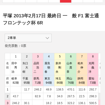
平塚 2013年2月17日 最終日 一 般 F1 富士通
フロンテック杯 6R
発売票数：0票
1
2
3
4
5
6
7
8
名
田中
矢口
品田
屋良
新井
山本
柏木
光岡
名
前
秀
大
浩
朝
剛
貴
伸
義
前
治
樹
二
春
央
章
介
洋
府
岐阜
千葉
群馬
東京
埼玉
岡山
静岡
愛知
府
県
82期
95期
71期
94期
86期
76期
84期
73期
県
1
11.7
246.2
48.9
138.5
470.1
111.6
292.7
1
2
43.7
82.9
7.8
34.0
267.5
22.5
298.3
2
3
246.2
30.1
18.2
18.5
323.2
136.1
500.5
3