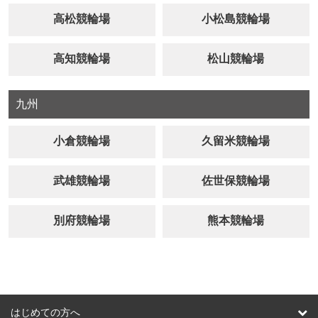
高松競輪場
小松島競輪場
高知競輪場
松山競輪場
九州
小倉競輪場
久留米競輪場
武雄競輪場
佐世保競輪場
別府競輪場
熊本競輪場
はじめての方へ