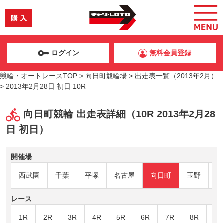
ログイン
無料会員登録
競輪・オートレースTOP
>
向日町競輪場
>
出走表一覧（2013年2月）
>
2013年2月28日 初日 10R
向日町競輪 出走表詳細（10R 2013年2月28
日 初日）
開催場
西武園
千葉
平塚
名古屋
向日町
玉野
小
レース
1R
2R
3R
4R
5R
6R
7R
8R
9R