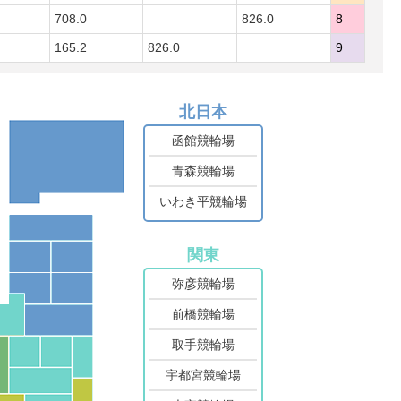
708.0
826.0
8
165.2
826.0
9
北日本
函館競輪場
青森競輪場
いわき平競輪場
関東
弥彦競輪場
前橋競輪場
取手競輪場
宇都宮競輪場