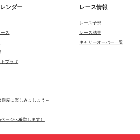
カレンダー
レース情報
レース予想
レース
レース結果
じ
キャリーオーバー一覧
!
ロトプラザ
スは適度に楽しみましょう～
のページへ移動します）