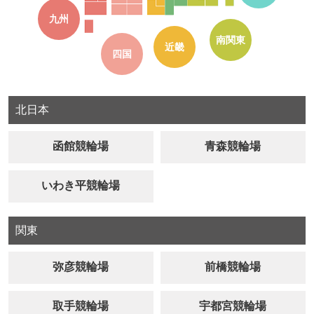
九州
南関東
近畿
四国
北日本
函館競輪場
青森競輪場
いわき平競輪場
関東
弥彦競輪場
前橋競輪場
取手競輪場
宇都宮競輪場