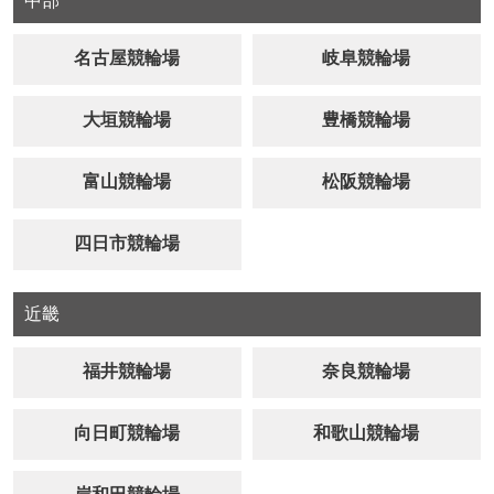
中部
名古屋競輪場
岐阜競輪場
大垣競輪場
豊橋競輪場
富山競輪場
松阪競輪場
四日市競輪場
近畿
福井競輪場
奈良競輪場
向日町競輪場
和歌山競輪場