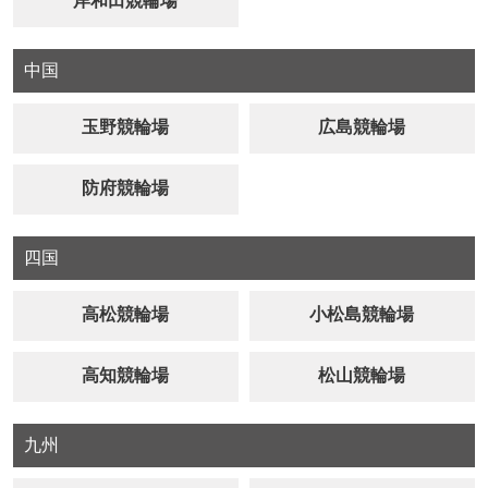
岸和田競輪場
中国
玉野競輪場
広島競輪場
防府競輪場
四国
高松競輪場
小松島競輪場
高知競輪場
松山競輪場
九州