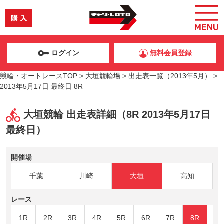
ログイン
無料会員登録
競輪・オートレースTOP
>
大垣競輪場
>
出走表一覧（2013年5月）
>
2013年5月17日 最終日 8R
大垣競輪 出走表詳細（8R 2013年5月17日
最終日）
開催場
千葉
川崎
大垣
高知
レース
1R
2R
3R
4R
5R
6R
7R
8R
9R