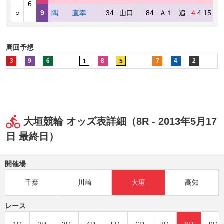
6
○
9
隅 直幸
34
山口
84
Ａ１
追
4
4.15
8
周回予想
3
9
6
8
7
4
2
1
5
大垣競輪 オッズ表詳細（8R - 2013年5月17
日 最終日）
開催場
千葉
川崎
大垣
高知
レース