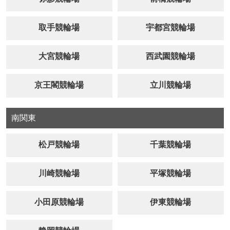
取手競輪場
宇都宮競輪場
大宮競輪場
西武園競輪場
京王閣競輪場
立川競輪場
南関東
松戸競輪場
千葉競輪場
川崎競輪場
平塚競輪場
小田原競輪場
伊東競輪場