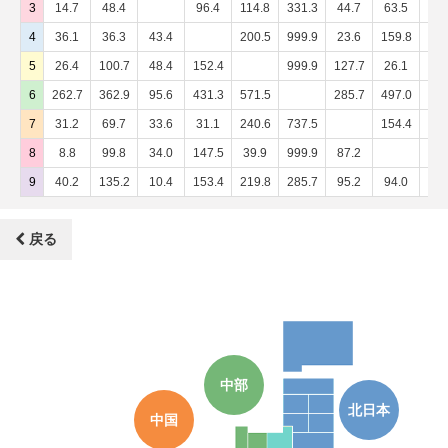
3
14.7
48.4
96.4
114.8
331.3
44.7
63.5
27
4
36.1
36.3
43.4
200.5
999.9
23.6
159.8
219
5
26.4
100.7
48.4
152.4
999.9
127.7
26.1
243
6
262.7
362.9
95.6
431.3
571.5
285.7
497.0
121
7
31.2
69.7
33.6
31.1
240.6
737.5
154.4
226
8
8.8
99.8
34.0
147.5
39.9
999.9
87.2
119
9
40.2
135.2
10.4
153.4
219.8
285.7
95.2
94.0
戻る
中部
北日本
中国