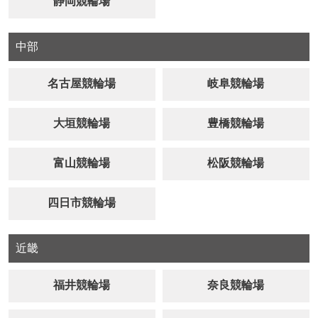
静岡競輪場
中部
名古屋競輪場
岐阜競輪場
大垣競輪場
豊橋競輪場
富山競輪場
松阪競輪場
四日市競輪場
近畿
福井競輪場
奈良競輪場