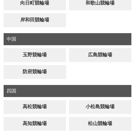
向日町競輪場
和歌山競輪場
岸和田競輪場
中国
玉野競輪場
広島競輪場
防府競輪場
四国
高松競輪場
小松島競輪場
高知競輪場
松山競輪場