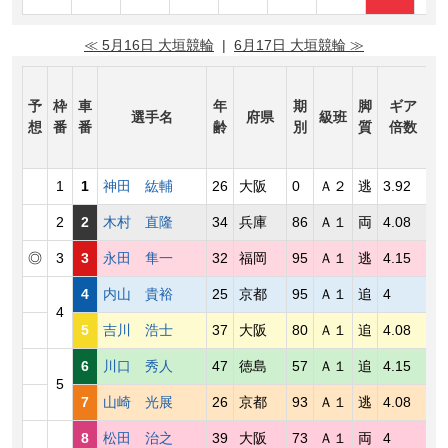
≪ 5月16日 大垣競輪
|
6月17日 大垣競輪 ≫
予
枠
車
年
期
脚
ギア
選手名
府県
級班
想
番
番
齢
別
質
倍数
1
1
神田 紘輔
26
大阪
0
Ａ２
逃
3.92
9
2
2
木村 直隆
34
兵庫
86
Ａ１
両
4.08
9
◎
3
3
永田 隼一
32
福岡
95
Ａ１
逃
4.15
9
4
内山 貴裕
25
京都
95
Ａ１
追
4
8
4
5
吉川 浩士
37
大阪
80
Ａ１
追
4.08
9
6
川口 秀人
47
徳島
57
Ａ１
追
4.15
8
5
7
山崎 光展
26
京都
93
Ａ１
逃
4.08
8
8
松田 治之
39
大阪
73
Ａ１
両
4
8