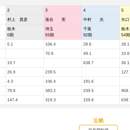
2
3
4
5
村上 貴彦
落合 実
中村 光
矢
栃木
埼玉
千葉
栃
0期
55期
92期
54期
5.1
106.4
28.6
28.1
70.9
49.1
10.8
19.7
638.7
36.1
26.9
239.5
127.
4.3
106.4
191.6
79.8
383.2
239.5
958.
147.4
319.3
159.6
638.
近畿
福井競輪場