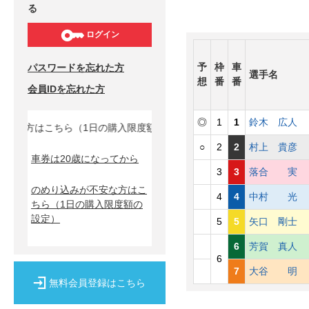
る
ログイン
予
枠
車
パスワードを忘れた方
選手名
想
番
番
会員IDを忘れた方
◎
1
1
鈴木 広
な方はこちら（1日の購入限度額の設定）↓
○
2
2
村上 貴
車券は20歳になってから
3
3
落合 
のめり込みが不安な方はこ
4
4
中村 
ちら
（1日の購入限度額の
設定）
5
5
矢口 剛
6
芳賀 真
6
7
大谷 
無料会員登録はこちら