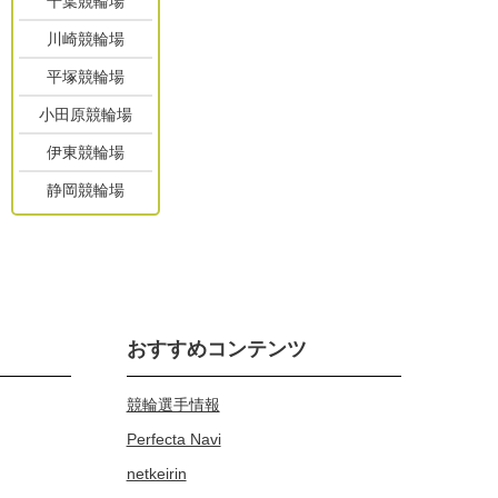
千葉競輪場
川崎競輪場
平塚競輪場
小田原競輪場
伊東競輪場
静岡競輪場
おすすめコンテンツ
競輪選手情報
Perfecta Navi
netkeirin