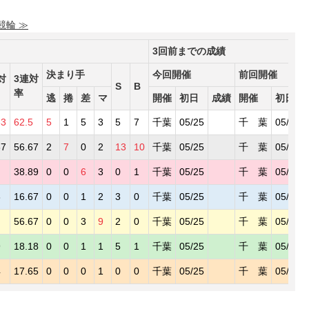
競輪 ≫
3回前までの成績
決まり手
今回開催
前回開催
対
3連対
S
B
率
逃
捲
差
マ
開催
初日
成績
開催
初日
33
62.5
5
1
5
3
5
7
千葉
05/25
千 葉
05/25
67
56.67
2
7
0
2
13
10
千葉
05/25
千 葉
05/25
38.89
0
0
6
3
0
1
千葉
05/25
千 葉
05/25
3
16.67
0
0
1
2
3
0
千葉
05/25
千 葉
05/25
56.67
0
0
3
9
2
0
千葉
05/25
千 葉
05/25
9
18.18
0
0
1
1
5
1
千葉
05/25
千 葉
05/25
4
17.65
0
0
0
1
0
0
千葉
05/25
千 葉
05/25