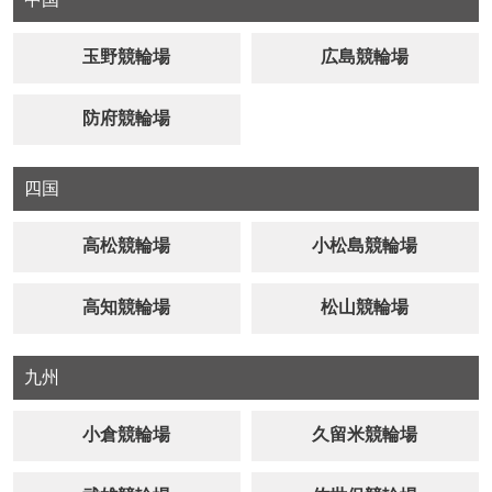
玉野競輪場
広島競輪場
防府競輪場
四国
高松競輪場
小松島競輪場
高知競輪場
松山競輪場
九州
小倉競輪場
久留米競輪場