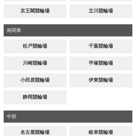
京王閣競輪場
立川競輪場
南関東
松戸競輪場
千葉競輪場
川崎競輪場
平塚競輪場
小田原競輪場
伊東競輪場
静岡競輪場
中部
名古屋競輪場
岐阜競輪場