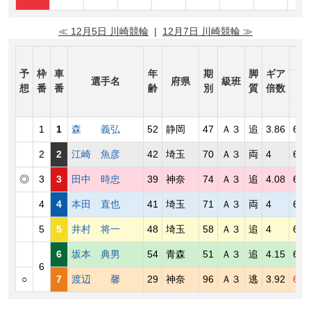
≪ 12月5日 川崎競輪
|
12月7日 川崎競輪 ≫
予
枠
車
年
期
脚
ギア
選手名
府県
級班
競
想
番
番
齢
別
質
倍数
得
1
1
森 義弘
52
静岡
47
Ａ３
追
3.86
66.
2
2
江崎 魚彦
42
埼玉
70
Ａ３
両
4
68.
◎
3
3
田中 時忠
39
神奈
74
Ａ３
追
4.08
66.
4
4
本田 直也
41
埼玉
71
Ａ３
両
4
65.
5
5
井村 将一
48
埼玉
58
Ａ３
追
4
67.
6
坂本 典男
54
青森
51
Ａ３
追
4.15
60.
6
○
7
渡辺 馨
29
神奈
96
Ａ３
逃
3.92
69.