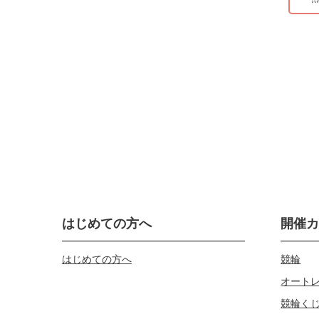
はじめての方へ
開催
はじめての方へ
競輪
オート
競輪く