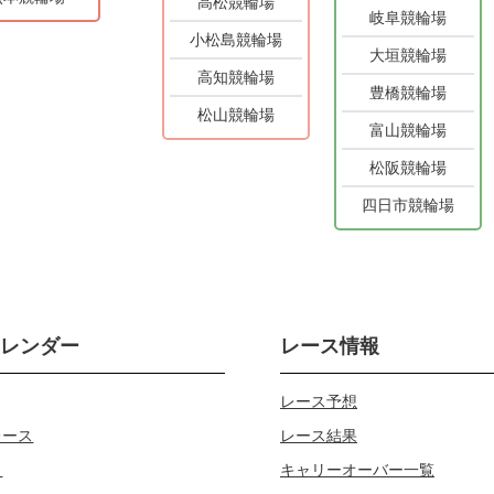
高松競輪場
岐阜競輪場
小松島競輪場
大垣競輪場
高知競輪場
豊橋競輪場
松山競輪場
富山競輪場
松阪競輪場
四日市競輪場
カレンダー
レース情報
レース予想
レース
レース結果
じ
キャリーオーバー一覧