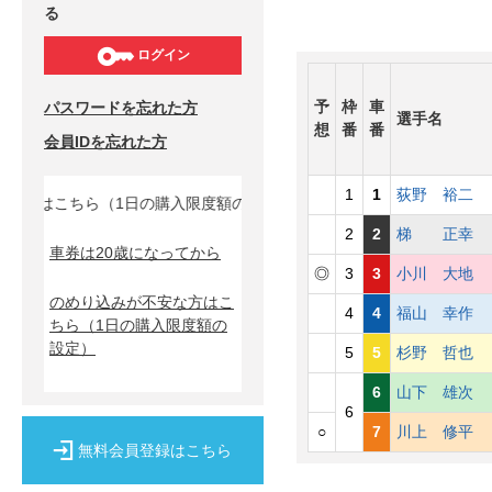
る
ログイン
予
枠
車
パスワードを忘れた方
選手名
想
番
番
会員IDを忘れた方
1
1
荻野 裕
方はこちら（1日の購入限度額の設定）↓
2
2
梯 正
車券は20歳になってから
◎
3
3
小川 大
のめり込みが不安な方はこ
4
4
福山 幸
ちら
（1日の購入限度額の
設定）
5
5
杉野 哲
6
山下 雄
6
○
7
川上 修
無料会員登録はこちら