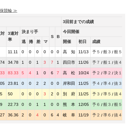
世保競輪 ≫
3回前までの成績
決まり手
今回開催
前
連対
3連対
S
B
率
逃
捲
差
マ
開催
初日
成績
開
般３
般５
予５
11.11
0
0
0
0
0
0
高 知
11/13
高
般１
抜４
予７
.74
34.78
1
0
1
3
7
1
四日市
11/26
福
準２
決１
予２
.33
83.33
5
4
1
0
6
7
高 松
10/24
富
準４
抜３
予４
.05
23.81
0
0
2
2
0
0
岸和田
11/25
和
準５
抜４
予３
.5
50
0
0
0
3
2
0
別 府
11/25
防
般３
般５
予６
09
22.73
0
0
1
1
0
0
熊 本
12/05
高
準６
抜４
予２
.27
36.36
2
0
4
0
6
4
岐 阜
11/19
広