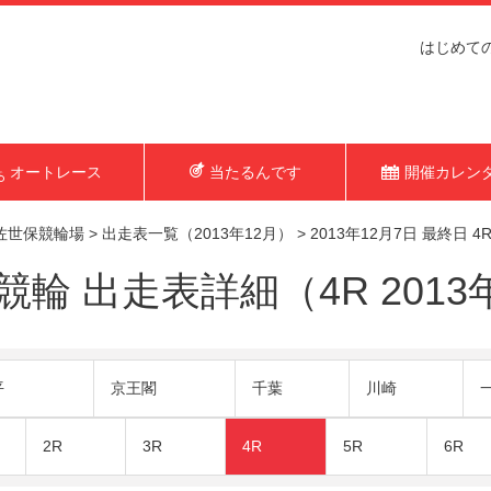
はじめて
オートレース
当たるんです
開催カレン
佐世保競輪場
>
出走表一覧（2013年12月）
>
2013年12月7日 最終日 4
輪 出走表詳細（4R 2013
平
京王閣
千葉
川崎
2R
3R
4R
5R
6R