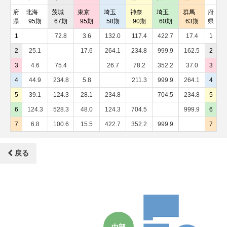
府
北海
茨城
東京
埼玉
神奈
埼玉
群馬
府
県
95期
67期
95期
58期
90期
60期
63期
県
1
72.8
3.6
132.0
117.4
422.7
17.4
1
2
25.1
17.6
264.1
234.8
999.9
162.5
2
3
4.6
75.4
26.7
78.2
352.2
37.0
3
4
44.9
234.8
5.8
211.3
999.9
264.1
4
5
39.1
124.3
28.1
234.8
704.5
234.8
5
6
124.3
528.3
48.0
124.3
704.5
999.9
6
7
6.8
100.6
15.5
422.7
352.2
999.9
7
戻る