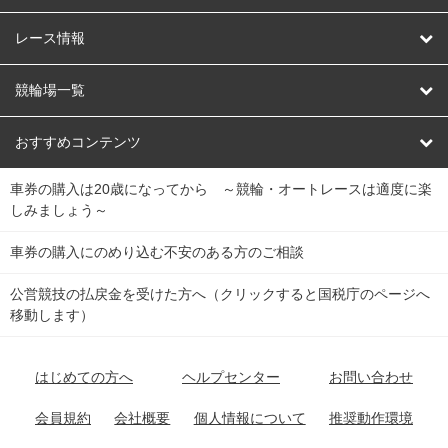
競輪
レース情報
オートレース
レース予想
競輪場一覧
競輪くじ
レース結果
北日本
函館競輪場
青森競輪場
いわき平競輪場
おすすめコンテンツ
車券の購入は20歳になってから ～競輪・オートレースは適度に楽
Dokanto!
キャリーオーバー一覧
関
競輪選手情報
弥彦競輪場
前橋競輪場
取手競輪場
宇都宮競輪場
しみましょう～
東
大宮競輪場
西武園競輪場
京王閣競輪場
立川競輪場
チャリロトプラザ
Perfecta Navi
車券の購入にのめり込む不安のある方のご相談
南
松戸競輪場
千葉競輪場
川崎競輪場
平塚競輪場
公営競技の払戻金を受けた方へ（クリックすると国税庁のページへ
netkeirin
関
移動します）
小田原競輪場
伊東競輪場
静岡競輪場
東
ケイリンガル
中
名古屋競輪場
岐阜競輪場
大垣競輪場
豊橋競輪場
はじめての方へ
ヘルプセンター
お問い合わせ
部
チャリレンジャー
富山競輪場
松阪競輪場
四日市競輪場
会員規約
会社概要
個人情報について
推奨動作環境