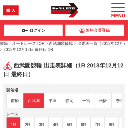
ログイン
無料会員登録
競輪・オートレースTOP
>
西武園競輪場
>
出走表一覧（2013年12月）
>
2013年12月12日 最終日 1R
西武園競輪 出走表詳細（1R 2013年12月12
日 最終日）
開催場
前橋
西武園
平塚
静岡
一宮
松阪
奈良
レース
1R
2R
3R
4R
5R
6R
7R
8R
9R