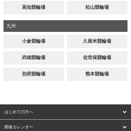
高知競輪場
松山競輪場
九州
小倉競輪場
久留米競輪場
武雄競輪場
佐世保競輪場
別府競輪場
熊本競輪場
はじめての方へ
はじめての方へ
開催カレンダー