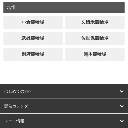
九州
小倉競輪場
久留米競輪場
武雄競輪場
佐世保競輪場
別府競輪場
熊本競輪場
はじめての方へ
はじめての方へ
開催カレンダー
競輪
レース情報