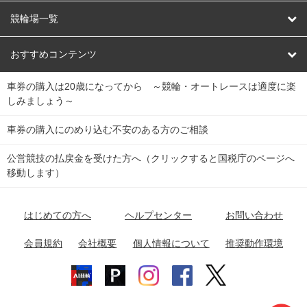
オートレース
レース予想
競輪場一覧
競輪くじ
レース結果
北日本
函館競輪場
青森競輪場
いわき平競輪場
おすすめコンテンツ
車券の購入は20歳になってから ～競輪・オートレースは適度に楽
Dokanto!
キャリーオーバー一覧
関
競輪選手情報
弥彦競輪場
前橋競輪場
取手競輪場
宇都宮競輪場
しみましょう～
東
大宮競輪場
西武園競輪場
京王閣競輪場
立川競輪場
チャリロトプラザ
Perfecta Navi
車券の購入にのめり込む不安のある方のご相談
南
松戸競輪場
千葉競輪場
川崎競輪場
平塚競輪場
公営競技の払戻金を受けた方へ（クリックすると国税庁のページへ
netkeirin
関
移動します）
小田原競輪場
伊東競輪場
静岡競輪場
東
ケイリンガル
中
名古屋競輪場
岐阜競輪場
大垣競輪場
豊橋競輪場
はじめての方へ
ヘルプセンター
お問い合わせ
部
チャリレンジャー
富山競輪場
松阪競輪場
四日市競輪場
会員規約
会社概要
個人情報について
推奨動作環境
競輪場情報
近
福井競輪場
奈良競輪場
向日町競輪場
和歌山競輪場
畿
岸和田競輪場
オートレース場情報