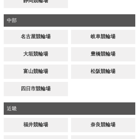
静岡競輪場
中部
名古屋競輪場
岐阜競輪場
大垣競輪場
豊橋競輪場
富山競輪場
松阪競輪場
四日市競輪場
近畿
福井競輪場
奈良競輪場