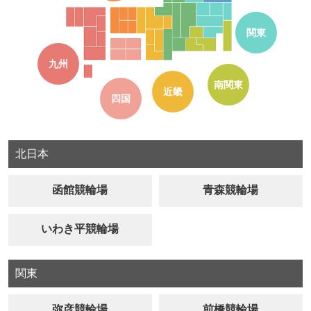
関東
九州
南関東
近畿
四国
北日本
函館競輪場
青森競輪場
いわき平競輪場
関東
弥彦競輪場
前橋競輪場