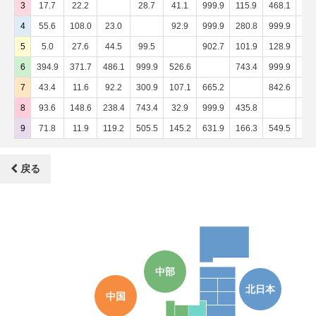
3
17.7
22.2
28.7
41.1
999.9
115.9
468.1
191
4
55.6
108.0
23.0
92.9
999.9
280.8
999.9
315
5
5.0
27.6
44.5
99.5
902.7
101.9
128.9
210
6
394.9
371.7
486.1
999.9
526.6
743.4
999.9
549
7
43.4
11.6
92.2
300.9
107.1
665.2
842.6
332
8
93.6
148.6
238.4
743.4
32.9
999.9
435.8
421
9
71.8
11.9
119.2
505.5
145.2
631.9
166.3
549.5
戻る
中部
北日本
中国