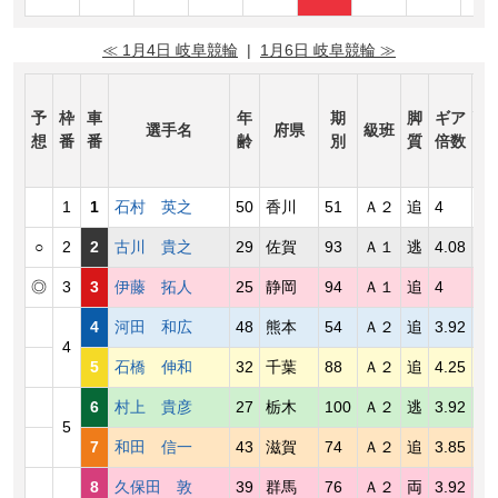
≪ 1月4日 岐阜競輪
|
1月6日 岐阜競輪 ≫
予
枠
車
年
期
脚
ギア
選手名
府県
級班
競
想
番
番
齢
別
質
倍数
得
1
1
石村 英之
50
香川
51
Ａ２
追
4
81
○
2
2
古川 貴之
29
佐賀
93
Ａ１
逃
4.08
83
◎
3
3
伊藤 拓人
25
静岡
94
Ａ１
追
4
87
4
河田 和広
48
熊本
54
Ａ２
追
3.92
77
4
5
石橋 伸和
32
千葉
88
Ａ２
追
4.25
83
6
村上 貴彦
27
栃木
100
Ａ２
逃
3.92
71
5
7
和田 信一
43
滋賀
74
Ａ２
追
3.85
78
8
久保田 敦
39
群馬
76
Ａ２
両
3.92
77