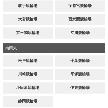
取手競輪場
宇都宮競輪場
大宮競輪場
西武園競輪場
京王閣競輪場
立川競輪場
南関東
松戸競輪場
千葉競輪場
川崎競輪場
平塚競輪場
小田原競輪場
伊東競輪場
静岡競輪場