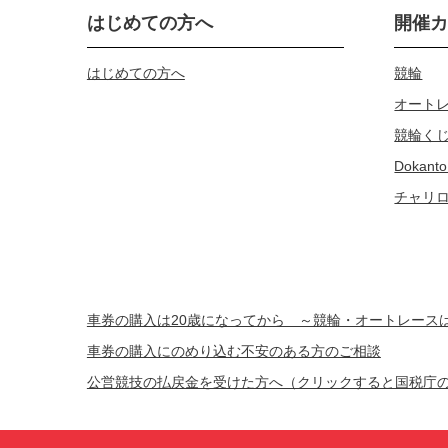
はじめての方へ
開催
はじめての方へ
競輪
オート
競輪く
Dokanto
チャリ
車券の購入は20歳になってから ～競輪・オートレー
車券の購入にのめり込む不安のある方のご相談
公営競技の払戻金を受けた方へ（クリックすると国税庁