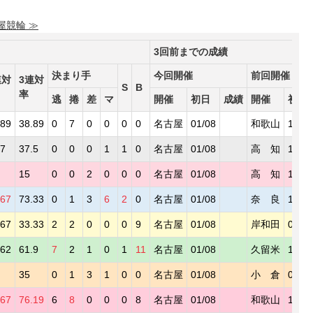
屋競輪 ≫
3回前までの成績
決まり手
今回開催
前回開催
連対
3連対
S
B
率
逃
捲
差
マ
開催
初日
成績
開催
初日
.89
38.89
0
7
0
0
0
0
名古屋
01/08
和歌山
12/25
17
37.5
0
0
0
1
1
0
名古屋
01/08
高 知
12/24
15
0
0
2
0
0
0
名古屋
01/08
高 知
12/24
.67
73.33
0
1
3
6
2
0
名古屋
01/08
奈 良
12/10
.67
33.33
2
2
0
0
0
9
名古屋
01/08
岸和田
01/01
.62
61.9
7
2
1
0
1
11
名古屋
01/08
久留米
12/29
35
0
1
3
1
0
0
名古屋
01/08
小 倉
01/02
.67
76.19
6
8
0
0
0
8
名古屋
01/08
和歌山
12/29