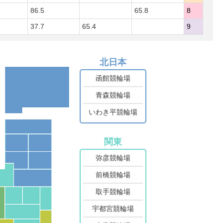
86.5
65.8
8
37.7
65.4
9
北日本
函館競輪場
青森競輪場
いわき平競輪場
関東
弥彦競輪場
前橋競輪場
取手競輪場
宇都宮競輪場