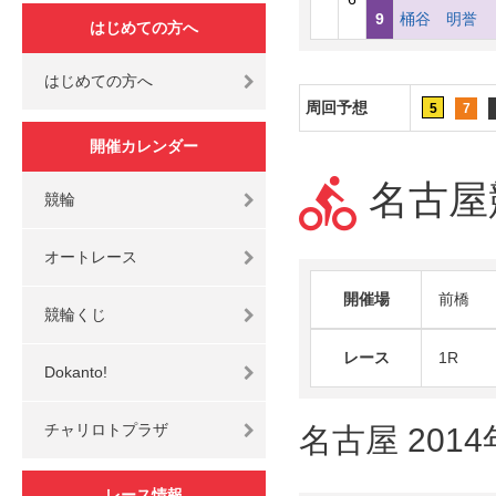
9
桶谷 明
はじめての方へ
はじめての方へ
周回予想
5
7
開催カレンダー
名古屋競
競輪
オートレース
開催場
前橋
競輪くじ
レース
1R
Dokanto!
チャリロトプラザ
名古屋 201
レース情報