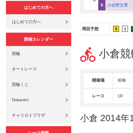
9
小佐野文
はじめての方へ
はじめての方へ
周回予想
5
1
開催カレンダー
小倉競輪
競輪
オートレース
開催場
前橋
競輪くじ
レース
1R
Dokanto!
チャリロトプラザ
小倉 2014年
レース情報