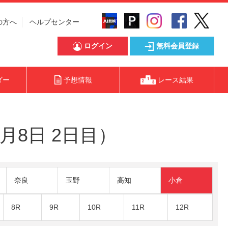
の方へ
ヘルプセンター
ログイン
無料会員登録
ダー
予想情報
レース結果
月8日 2日目）
奈良
玉野
高知
小倉
8R
9R
10R
11R
12R