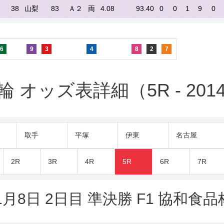
秀
38
山梨
83
Ａ２
両
4.08
93.40
0
0
1
9
0
6
9
3
4
8
2
7
 オッズ表詳細（5R - 201
取手
平塚
伊東
名古屋
2R
3R
4R
5R
6R
7R
1月8日 2日目 準決勝 F1 協和食品