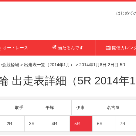
はじめて
オートレース
当たるんです
開催カレン
小倉競輪場
>
出走表一覧（2014年1月）
>
2014年1月8日 2日目 5R
 出走表詳細（5R 2014年1
取手
平塚
伊東
名古屋
2R
3R
4R
5R
6R
7R