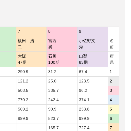
7
8
9
田
榎田 浩
宮西
小佐野文
名
二
翼
秀
前
大阪
石川
山梨
府
47期
100期
83期
県
290.9
31.2
67.4
1
121.2
25.0
123.5
2
503.5
335.7
96.2
3
770.2
242.4
374.1
4
569.2
90.9
233.8
5
999.9
523.7
999.9
6
165.7
727.4
7