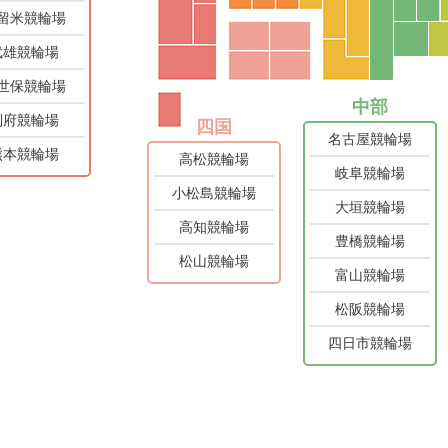
留米競輪場
武雄競輪場
世保競輪場
中部
別府競輪場
四国
名古屋競輪場
熊本競輪場
高松競輪場
岐阜競輪場
小松島競輪場
大垣競輪場
高知競輪場
豊橋競輪場
松山競輪場
富山競輪場
松阪競輪場
四日市競輪場