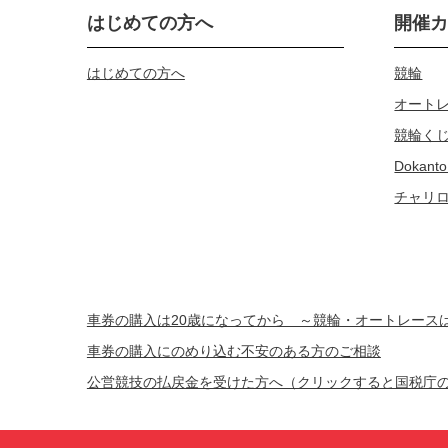
はじめての方へ
開催
はじめての方へ
競輪
オート
競輪く
Dokanto
チャリ
車券の購入は20歳になってから ～競輪・オートレー
車券の購入にのめり込む不安のある方のご相談
公営競技の払戻金を受けた方へ（クリックすると国税庁