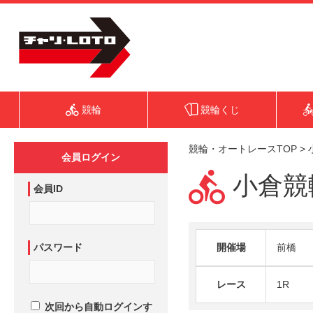
競輪
競輪くじ
競輪・オートレースTOP
>
会員ログイン
小倉競輪
会員ID
パスワード
開催場
前橋
レース
1R
次回から自動ログインす