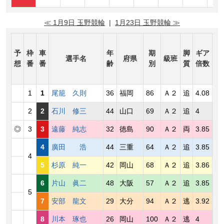
≪ 1月9日 玉野競輪
|
1月23日 玉野競輪 ≫
予
枠
車
年
期
脚
ギア
選手名
府県
級班
競
想
番
番
齢
別
質
倍数
得
1
1
尾籠 久則
36
福岡
86
Ａ２
追
4.08
85
2
2
石川 修三
44
山口
69
Ａ２
追
4
81
◎
3
3
遠藤 純志
32
徳島
90
Ａ２
両
3.85
80
4
廣田 浩
44
三重
64
Ａ２
追
3.85
79
4
5
杉原 純一
42
岡山
68
Ａ２
追
3.86
80
6
片山 眞二
48
大阪
57
Ａ２
追
3.85
67
5
7
安部 龍文
29
大分
94
Ａ２
逃
3.92
82
8
川本 琢也
26
岡山
100
Ａ２
逃
4
73