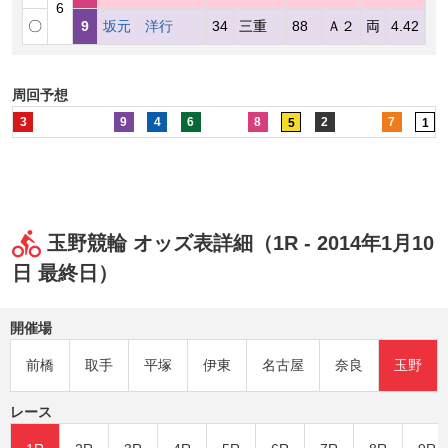
6
〇
9
坂元 洋行
34
三重
88
Ａ２
両
4.42
83
周回予想
3
9
4
6
8
2
7
5
1
玉野競輪 オッズ表詳細（1R - 2014年1月10
日 最終日）
開催場
前橋
取手
平塚
伊東
名古屋
奈良
玉野
レース