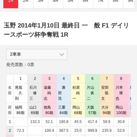
1R
2R
3R
4R
5R
6R
7R
8R
9R
玉野 2014年1月10日 最終日 一 般 F1 デイリ
ースポーツ杯争奪戦 1R
発売票数：0票
1
2
3
4
5
6
7
8
9
名
尾籠
石川
遠藤
廣
杉原
片山
安部
川本
坂
前
久
修
純
田
純
眞
龍
琢
則
三
志
浩
一
二
文
也
府
福岡
山口
徳島
三重
岡山
大阪
大分
岡山
三
県
86期
69期
90期
64期
68期
57期
94期
100期
88
1
132.3
52.1
180.8
45.5
417.4
58.9
30.8
12
2
72.3
100.4
387.5
25.0
999.9
235.9
52.6
42