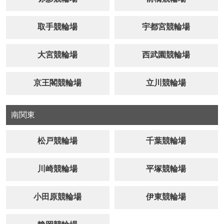
取手競輪場
宇都宮競輪場
大宮競輪場
西武園競輪場
京王閣競輪場
立川競輪場
南関東
松戸競輪場
千葉競輪場
川崎競輪場
平塚競輪場
小田原競輪場
伊東競輪場