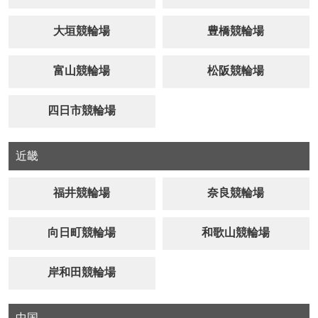
大垣競輪場
豊橋競輪場
富山競輪場
松阪競輪場
四日市競輪場
近畿
福井競輪場
奈良競輪場
向日町競輪場
和歌山競輪場
岸和田競輪場
中国