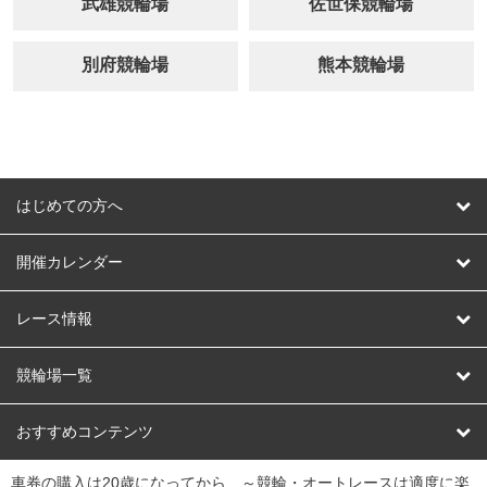
武雄競輪場
佐世保競輪場
別府競輪場
熊本競輪場
はじめての方へ
はじめての方へ
開催カレンダー
競輪
レース情報
オートレース
レース予想
競輪場一覧
競輪くじ
レース結果
北日本
函館競輪場
青森競輪場
いわき平競輪場
おすすめコンテンツ
車券の購入は20歳になってから ～競輪・オートレースは適度に楽