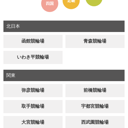
近畿
四国
北日本
函館競輪場
青森競輪場
いわき平競輪場
関東
弥彦競輪場
前橋競輪場
取手競輪場
宇都宮競輪場
大宮競輪場
西武園競輪場