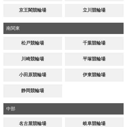
京王閣競輪場
立川競輪場
南関東
松戸競輪場
千葉競輪場
川崎競輪場
平塚競輪場
小田原競輪場
伊東競輪場
静岡競輪場
中部
名古屋競輪場
岐阜競輪場