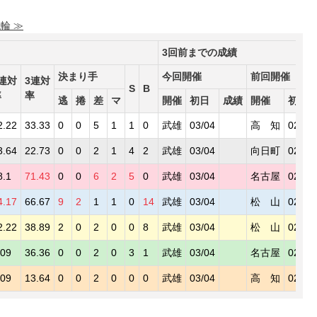
輪 ≫
3回前までの成績
決まり手
今回開催
前回開催
連対
3連対
S
B
率
率
逃
捲
差
マ
開催
初日
成績
開催
初日
2.22
33.33
0
0
5
1
1
0
武雄
03/04
高 知
02/19
3.64
22.73
0
0
2
1
4
2
武雄
03/04
向日町
02/25
8.1
71.43
0
0
6
2
5
0
武雄
03/04
名古屋
02/22
4.17
66.67
9
2
1
1
0
14
武雄
03/04
松 山
02/15
2.22
38.89
2
0
2
0
0
8
武雄
03/04
松 山
02/15
.09
36.36
0
0
2
0
3
1
武雄
03/04
名古屋
02/26
.09
13.64
0
0
2
0
0
0
武雄
03/04
高 知
02/19