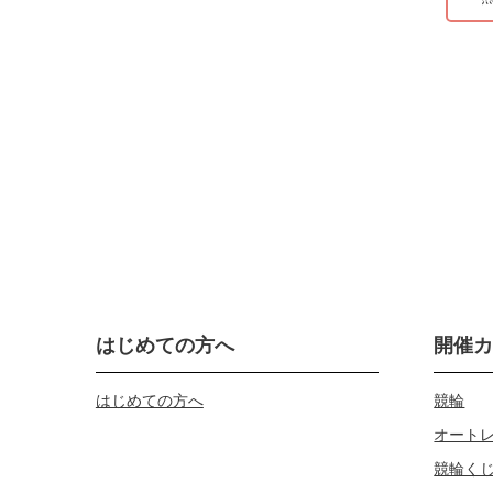
はじめての方へ
開催
はじめての方へ
競輪
オート
競輪く