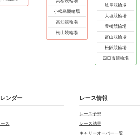
高松競輪場
岐阜競輪場
小松島競輪場
大垣競輪場
高知競輪場
豊橋競輪場
松山競輪場
富山競輪場
松阪競輪場
四日市競輪場
カレンダー
レース情報
レース予想
レース
レース結果
じ
キャリーオーバー一覧