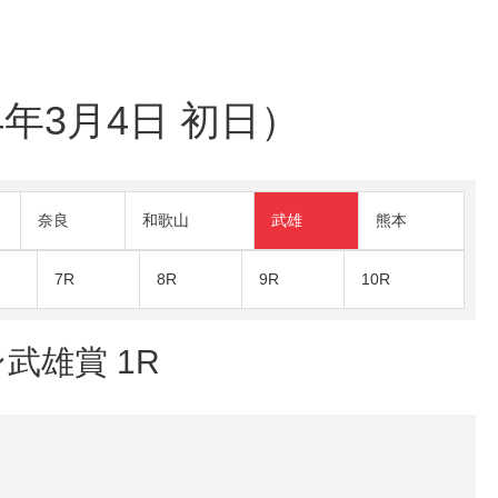
4年3月4日 初日）
奈良
和歌山
武雄
熊本
7R
8R
9R
10R
ン武雄賞 1R