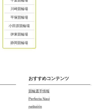
千葉競輪場
川崎競輪場
平塚競輪場
小田原競輪場
伊東競輪場
静岡競輪場
おすすめコンテンツ
競輪選手情報
Perfecta Navi
netkeirin