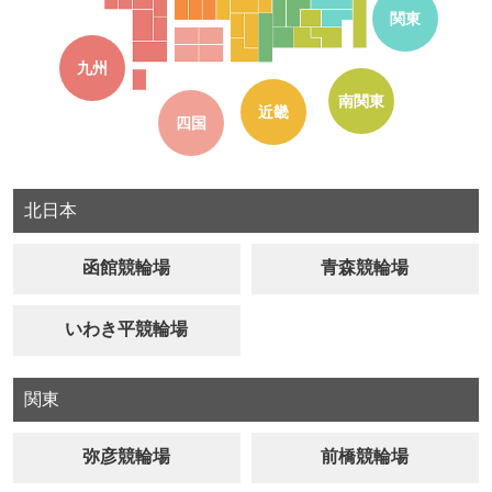
関東
九州
南関東
近畿
四国
北日本
函館競輪場
青森競輪場
いわき平競輪場
関東
弥彦競輪場
前橋競輪場