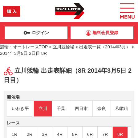
ログイン
無料会員登録
競輪・オートレースTOP
>
立川競輪場
>
出走表一覧（2014年3月）
>
2014年3月5日 2日目 8R
立川競輪 出走表詳細（8R 2014年3月5日 2
日目）
開催場
いわき平
立川
千葉
四日市
奈良
和歌山
レース
1R
2R
3R
4R
5R
6R
7R
8R
9R