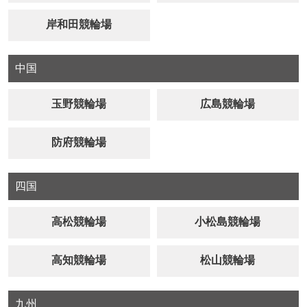
岸和田競輪場
中国
玉野競輪場
広島競輪場
防府競輪場
四国
高松競輪場
小松島競輪場
高知競輪場
松山競輪場
九州