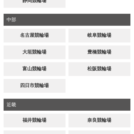
静岡競輪場
中部
名古屋競輪場
岐阜競輪場
大垣競輪場
豊橋競輪場
富山競輪場
松阪競輪場
四日市競輪場
近畿
福井競輪場
奈良競輪場