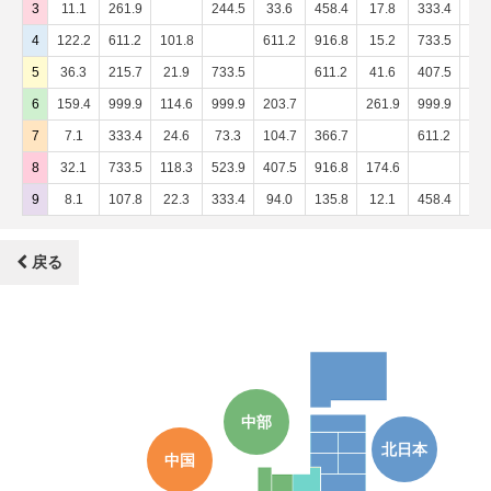
3
11.1
261.9
244.5
33.6
458.4
17.8
333.4
45
4
122.2
611.2
101.8
611.2
916.8
15.2
733.5
282
5
36.3
215.7
21.9
733.5
611.2
41.6
407.5
96
6
159.4
999.9
114.6
999.9
203.7
261.9
999.9
114
7
7.1
333.4
24.6
73.3
104.7
366.7
611.2
31
8
32.1
733.5
118.3
523.9
407.5
916.8
174.6
523
9
8.1
107.8
22.3
333.4
94.0
135.8
12.1
458.4
戻る
中部
北日本
中国