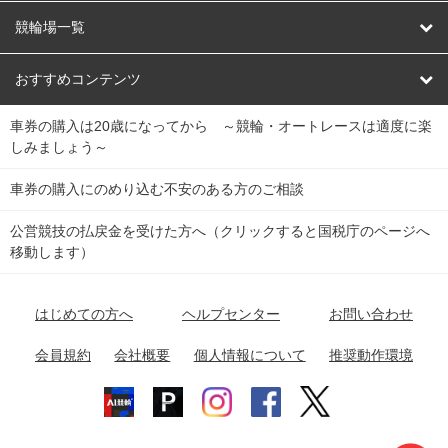
オートレース
レース予想
競輪場一覧
競輪くじ
レース結果
北日本
函館競輪場
青森競輪場
いわき平競輪場
おすすめコンテンツ
車券の購入は20歳になってから ～競輪・オートレースは適度に楽
Dokanto!
キャリーオーバー一覧
関
競輪選手情報
弥彦競輪場
前橋競輪場
取手競輪場
宇都宮競輪場
しみましょう～
東
大宮競輪場
西武園競輪場
京王閣競輪場
立川競輪場
チャリロトプラザ
Perfecta Navi
車券の購入にのめり込む不安のある方のご相談
南
松戸競輪場
千葉競輪場
川崎競輪場
平塚競輪場
公営競技の払戻金を受けた方へ（クリックすると国税庁のページへ
netkeirin
関
移動します）
小田原競輪場
伊東競輪場
静岡競輪場
東
ケイリンガル
中
名古屋競輪場
岐阜競輪場
大垣競輪場
豊橋競輪場
はじめての方へ
ヘルプセンター
お問い合わせ
部
チャリレンジャー
富山競輪場
松阪競輪場
四日市競輪場
会員規約
会社概要
個人情報について
推奨動作環境
競輪場情報
近
福井競輪場
奈良競輪場
向日町競輪場
和歌山競輪場
畿
岸和田競輪場
オートレース場情報