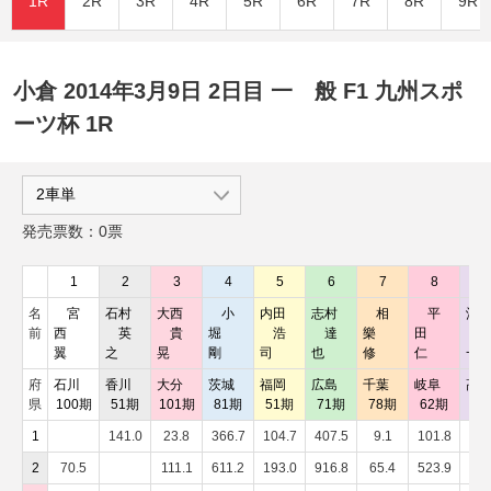
1R
2R
3R
4R
5R
6R
7R
8R
9R
小倉 2014年3月9日 2日目 一 般 F1 九州スポ
ーツ杯 1R
発売票数：0票
1
2
3
4
5
6
7
8
9
名
宮
石村
大西
小
内田
志村
相
平
前
西
英
貴
堀
浩
達
樂
田
翼
之
晃
剛
司
也
修
仁
府
石川
香川
大分
茨城
福岡
広島
千葉
岐阜
高
県
100期
51期
101期
81期
51期
71期
78期
62期
75
1
141.0
23.8
366.7
104.7
407.5
9.1
101.8
30
2
70.5
111.1
611.2
193.0
916.8
65.4
523.9
28