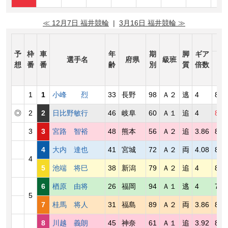
≪ 12月7日 福井競輪
|
3月16日 福井競輪 ≫
予
枠
車
年
期
脚
ギア
選手名
府県
級班
競
想
番
番
齢
別
質
倍数
得
1
1
小峰 烈
33
長野
98
Ａ２
逃
4
87.
◎
2
2
日比野敏行
46
岐阜
60
Ａ１
追
4
87.
3
3
宮路 智裕
48
熊本
56
Ａ２
追
3.86
84.
4
大内 達也
41
宮城
72
Ａ２
両
4.08
82.
4
5
池端 将巳
38
新潟
79
Ａ２
追
4
82.
6
楢原 由将
26
福岡
94
Ａ１
逃
4
79.
5
7
桂馬 将人
31
福島
89
Ａ２
両
3.86
82.
8
川越 義朗
45
神奈
61
Ａ１
追
3.92
80.