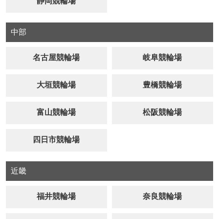
静岡競輪場
中部
名古屋競輪場
岐阜競輪場
大垣競輪場
豊橋競輪場
富山競輪場
松阪競輪場
四日市競輪場
近畿
福井競輪場
奈良競輪場