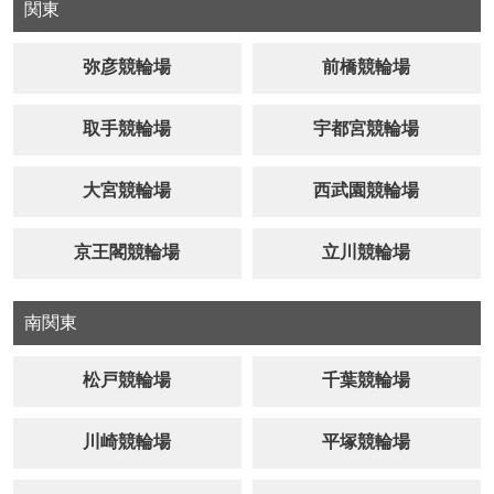
関東
弥彦競輪場
前橋競輪場
取手競輪場
宇都宮競輪場
大宮競輪場
西武園競輪場
京王閣競輪場
立川競輪場
南関東
松戸競輪場
千葉競輪場
川崎競輪場
平塚競輪場