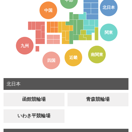
中部
北日本
中国
関東
九州
南関東
近畿
四国
北日本
函館競輪場
青森競輪場
いわき平競輪場