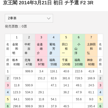
京王閣 2014年3月21日 初日 チ予選 F2 3R
発売票数：0票
1
2
3
4
5
6
7
名
金留
中村
金邉
菊地
田口
小
土師田
名
前
和
吉
雄
芳
裕
山
和
前
明
幸
介
彦
一
淳
弘
府
栃木
北海
東京
福島
千葉
福島
神奈
府
県
83期
47期
97期
55期
100期
103期
60期
県
1
999.9
3.4
116.1
40.6
222.6
41.9
1
2
728.5
151.2
82.6
381.6
728.5
166.9
2
3
11.8
500.9
47.1
14.1
49.1
24.5
3
4
123.3
534.3
29.1
36.2
47.9
61.1
4
5
64.1
500.9
11.8
54.1
55.6
9.0
5
6
296.8
999.9
38.9
37.9
46.5
195.4
6