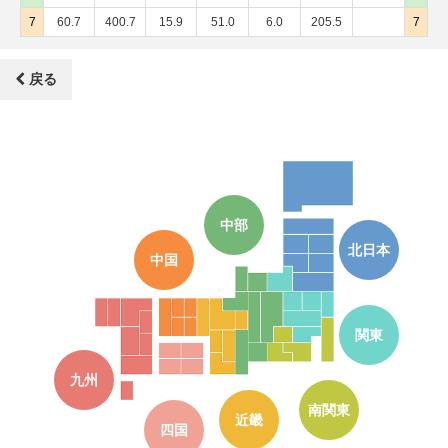
7
60.7
400.7
15.9
51.0
6.0
205.5
7
戻る
中部
北日本
中国
関東
九州
南関東
近畿
四国