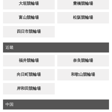
大垣競輪場
豊橋競輪場
富山競輪場
松阪競輪場
四日市競輪場
近畿
福井競輪場
奈良競輪場
向日町競輪場
和歌山競輪場
岸和田競輪場
中国