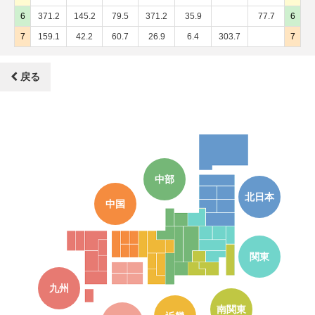
6
371.2
145.2
79.5
371.2
35.9
77.7
6
7
159.1
42.2
60.7
26.9
6.4
303.7
7
戻る
中部
北日本
中国
関東
九州
南関東