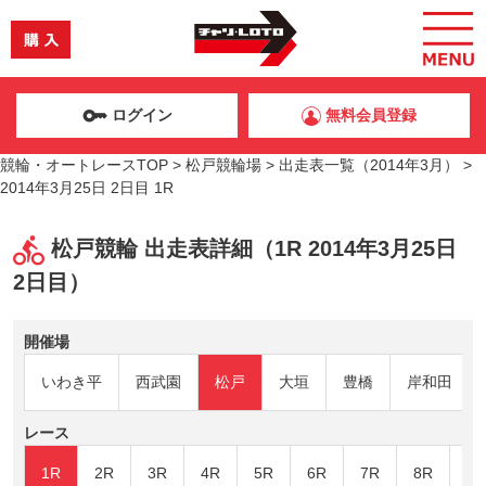
ログイン
無料会員登録
競輪・オートレースTOP
>
松戸競輪場
>
出走表一覧（2014年3月）
>
2014年3月25日 2日目 1R
松戸競輪 出走表詳細（1R 2014年3月25日
2日目）
開催場
いわき平
西武園
松戸
大垣
豊橋
岸和田
レース
1R
2R
3R
4R
5R
6R
7R
8R
9R