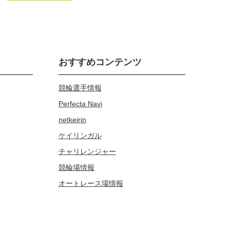
おすすめコンテンツ
競輪選手情報
Perfecta Navi
netkeirin
ケイリンガル
チャリレンジャー
競輪場情報
オートレース場情報