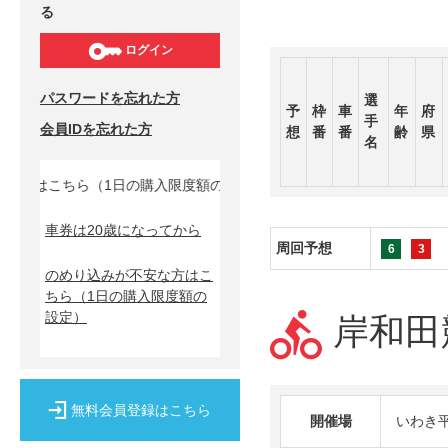
る
ログイン
パスワードを忘れた方
選
予
枠
車
年
府
手
会員IDを忘れた方
想
番
番
齢
県
名
方はこちら（1日の購入限度額の設定）↓
車券は20歳になってから
周回予想
6
3
のめり込みが不安な方はこ
ちら
（1日の購入限度額の
設定）
岸和田競
無料会員登録はこちら
開催場
いわき