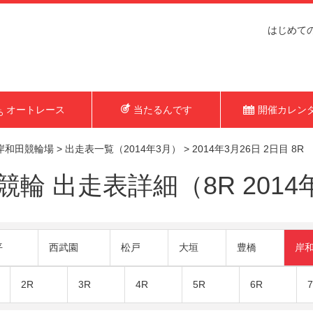
はじめて
オートレース
当たるんです
開催カレン
岸和田競輪場
>
出走表一覧（2014年3月）
>
2014年3月26日 2日目 8R
輪 出走表詳細（8R 2014年
平
西武園
松戸
大垣
豊橋
岸
2R
3R
4R
5R
6R