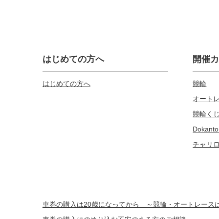
はじめての方へ
開催
はじめての方へ
競輪
オート
競輪く
Dokanto
チャリ
車券の購入は20歳になってから ～競輪・オートレー