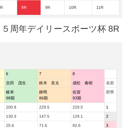
7R
8R
9R
10R
11R
創刊６５周年デイリースポーツ杯 8R
6
7
8
充
吉田 茂生
鈴木 良太
成松 春樹
名前
岐阜
静岡
佐賀
府県
98期
86期
93期
200.8
229.5
229.5
1
130.3
147.5
129.1
2
25.6
71.6
82.6
3