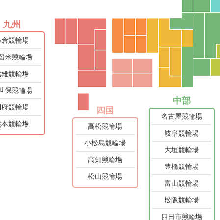
九州
小倉競輪場
留米競輪場
武雄競輪場
世保競輪場
中部
別府競輪場
四国
名古屋競輪場
熊本競輪場
高松競輪場
岐阜競輪場
小松島競輪場
大垣競輪場
高知競輪場
豊橋競輪場
松山競輪場
富山競輪場
松阪競輪場
四日市競輪場