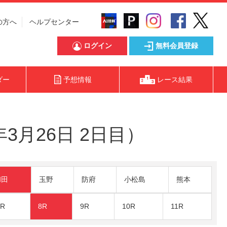
の方へ
ヘルプセンター
ログイン
無料会員登録
ダー
予想情報
レース結果
3月26日 2日目）
和田
玉野
防府
小松島
熊本
7R
8R
9R
10R
11R