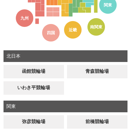
関東
九州
南関東
近畿
四国
北日本
函館競輪場
青森競輪場
いわき平競輪場
関東
弥彦競輪場
前橋競輪場