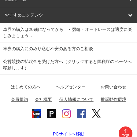
競輪くじ
レース結果
北日本
函館競輪場
青森競輪場
いわき平競輪場
おすすめコンテンツ
車券の購入は20歳になってから ～競輪・オートレースは適度に楽
Dokanto!
キャリーオーバー一覧
関
競輪選手情報
弥彦競輪場
前橋競輪場
取手競輪場
宇都宮競輪場
しみましょう～
東
大宮競輪場
西武園競輪場
京王閣競輪場
立川競輪場
チャリロトプラザ
Perfecta Navi
車券の購入にのめり込む不安のある方のご相談
南
松戸競輪場
千葉競輪場
川崎競輪場
平塚競輪場
公営競技の払戻金を受けた方へ（クリックすると国税庁のページへ
netkeirin
関
移動します）
小田原競輪場
伊東競輪場
静岡競輪場
東
ケイリンガル
中
名古屋競輪場
岐阜競輪場
大垣競輪場
豊橋競輪場
はじめての方へ
ヘルプセンター
お問い合わせ
部
チャリレンジャー
富山競輪場
松阪競輪場
四日市競輪場
会員規約
会社概要
個人情報について
推奨動作環境
競輪場情報
近
福井競輪場
奈良競輪場
向日町競輪場
和歌山競輪場
畿
岸和田競輪場
オートレース場情報
PCサイトへ移動