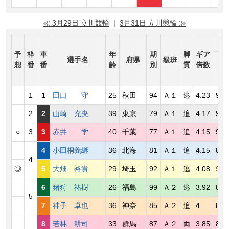
≪ 3月29日 立川競輪
|
3月31日 立川競輪 ≫
予
枠
車
年
期
脚
ギア
選手名
府県
級班
競
想
番
番
齢
別
質
倍数
得
1
1
田口 守
25
秋田
94
Ａ１
逃
4.23
90.
2
2
山崎 充央
39
東京
79
Ａ１
追
4.17
93.
○
3
3
赤井 学
40
千葉
77
Ａ１
追
4.15
91.
4
小田桐義継
36
北海
81
Ａ１
追
4.15
86.
4
◎
5
大畑 裕貴
29
埼玉
92
Ａ１
逃
4.08
94.
6
猪狩 祐樹
26
福島
99
Ａ２
逃
3.92
83.
5
7
神子 卓也
36
神奈
85
Ａ２
追
4
87.
8
若林 耕司
33
群馬
87
Ａ２
両
3.85
84.