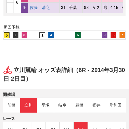
6
9
佐藤 清之
31
千葉
93
Ａ２
逃
4.15
90.
周回予想
2
8
4
6
9
3
7
5
1
立川競輪 オッズ表詳細（6R - 2014年3月30
日 2日目）
開催場
前橋
立川
平塚
岐阜
豊橋
福井
岸和田
レース