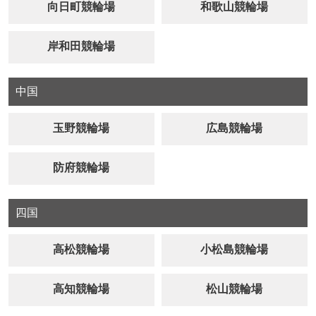
向日町競輪場
和歌山競輪場
岸和田競輪場
中国
玉野競輪場
広島競輪場
防府競輪場
四国
高松競輪場
小松島競輪場
高知競輪場
松山競輪場