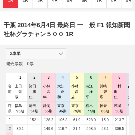
1R
2R
3R
4R
5R
6R
7R
8R
9R
千葉 2014年6月4日 最終日 一 般 F1 報知新聞
社杯グラチャン５００ 1R
発売票数：0票
1
2
3
4
5
6
7
8
9
名
上田
諸田
小林
大知
小林
渋江
川崎
村
高
前
栄
勝
宏
正
高
洋
智
田
蔵
仁
年
和
志
平
広
仁
府
福島
埼玉
静岡
東京
東京
栃木
神奈
茨城
青
県
95期
54期
55期
96期
79期
77期
83期
58期
91
1
152.1
128.2
106.8
61.9
528.0
15.9
213.7
5.
2
80.1
149.6
119.7
21.4
598.5
53.1
309.5
30