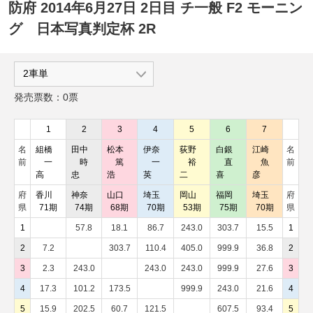
防府 2014年6月27日 2日目 チ一般 F2 モーニン
グ 日本写真判定杯 2R
発売票数：0票
1
2
3
4
5
6
7
名
組橋
田中
松本
伊奈
荻野
白銀
江崎
名
前
一
時
篤
一
裕
直
魚
前
高
忠
浩
英
二
喜
彦
府
香川
神奈
山口
埼玉
岡山
福岡
埼玉
府
県
71期
74期
68期
70期
53期
75期
70期
県
1
57.8
18.1
86.7
243.0
303.7
15.5
1
2
7.2
303.7
110.4
405.0
999.9
36.8
2
3
2.3
243.0
243.0
243.0
999.9
27.6
3
4
17.3
101.2
173.5
999.9
243.0
21.6
4
5
15.9
202.5
60.7
121.5
607.5
93.4
5