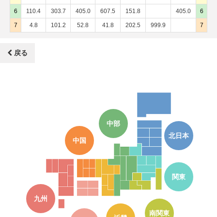
6
110.4
303.7
405.0
607.5
151.8
405.0
6
7
4.8
101.2
52.8
41.8
202.5
999.9
7
戻る
中部
北日本
中国
関東
九州
南関東