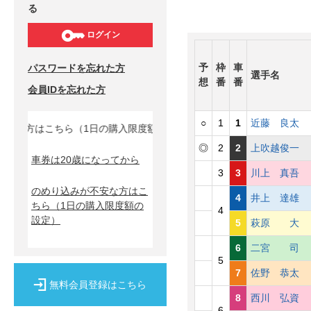
る
ログイン
予
枠
車
パスワードを忘れた方
選手名
想
番
番
会員IDを忘れた方
○
1
1
近藤 良
な方はこちら（1日の購入限度額の設定）↓
◎
2
2
上吹越俊
車券は20歳になってから
3
3
川上 真
のめり込みが不安な方はこ
4
井上 達
ちら
（1日の購入限度額の
4
設定）
5
萩原 
6
二宮 
5
7
佐野 恭
無料会員登録はこちら
8
西川 弘
6