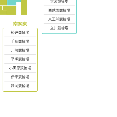
大宮競輪場
西武園競輪場
京王閣競輪場
南関東
立川競輪場
松戸競輪場
千葉競輪場
川崎競輪場
平塚競輪場
小田原競輪場
伊東競輪場
静岡競輪場