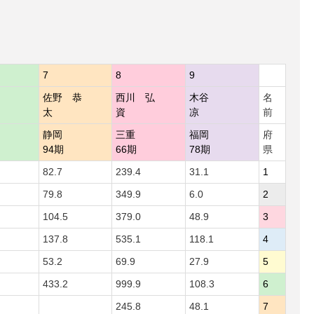
7
8
9
宮
佐野 恭
西川 弘
木谷
名
太
資
凉
前
静岡
三重
福岡
府
94期
66期
78期
県
82.7
239.4
31.1
1
79.8
349.9
6.0
2
104.5
379.0
48.9
3
137.8
535.1
118.1
4
53.2
69.9
27.9
5
433.2
999.9
108.3
6
245.8
48.1
7