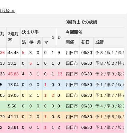
市競輪 ≫
3回前までの成績
決まり手
今回開催
連対
3連対
S
B
率
逃
捲
差
マ
開催
初日
成績
般１
決３
予８
.36
45.45
5
3
0
0
1
9
四日市
06/30
般２
特６
予８
.33
38.1
0
6
1
0
1
0
四日市
06/30
準８
般２
予２
.33
45.83
4
3
1
0
1
13
四日市
06/30
準７
般４
予１
35
13.04
0
0
0
1
0
0
四日市
06/30
準７
特８
予１
.05
19.05
0
2
1
1
2
0
四日市
06/30
準８
般３
予４
5.56
0
0
0
0
0
0
四日市
06/30
準６
般３
予１
.79
42.11
0
2
0
1
0
3
四日市
06/30
準７
般５
予１
52
23.81
0
0
1
1
1
2
四日市
06/30