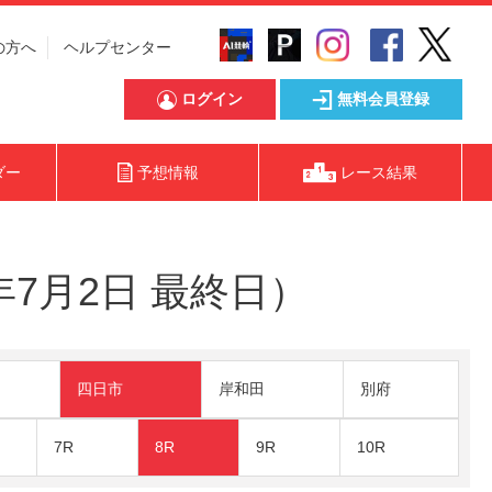
の方へ
ヘルプセンター
ログイン
無料会員登録
ダー
予想情報
レース結果
年7月2日 最終日）
四日市
岸和田
別府
7R
8R
9R
10R