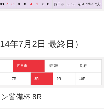
準４
決５
初４
.83
45.83
0
0
4
1
0
0
四日市
06/30
14年7月2日 最終日）
四日市
岸和田
別府
7R
8R
9R
10R
ウン警備杯 8R