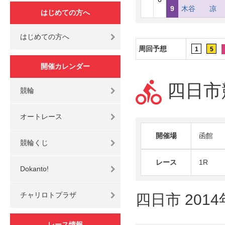
9
木谷 
はじめての方へ
はじめての方へ
周回予想
1
5
開催カレンダー
四日市競
競輪
オートレース
開催場
函館
競輪くじ
レース
1R
Dokanto!
チャリロトプラザ
四日市 201
レース情報