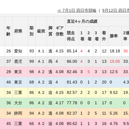
≪ 7月1日 四日市競輪
|
9月12日 四日
直近4ヶ月の成績
年
期
脚
ギア
府県
級班
競走
1
2
3
着
2
齢
別
質
倍数
勝率
得点
着
着
着
外
率
太
26
愛知
93
Ａ１
逃
4.15
85.14
4
4
2
12
18.18
36
一
37
鹿児
99
Ａ１
両
4
86.00
4
3
1
13
19.05
33
吾
28
東京
98
Ａ２
逃
4.08
82.46
3
5
3
13
12.5
33
雄
46
東京
68
Ａ２
追
4
81.43
0
1
2
20
0
4.
大
34
三重
86
Ａ２
追
4.15
82.57
2
2
0
17
9.52
19
司
36
大分
86
Ａ２
追
4.17
77.78
0
0
1
17
0
0
太
34
静岡
94
Ａ２
逃
4.08
82.37
1
2
5
11
5.26
15
資
45
三重
66
Ａ２
追
4.08
80.62
1
1
3
16
4.76
9.