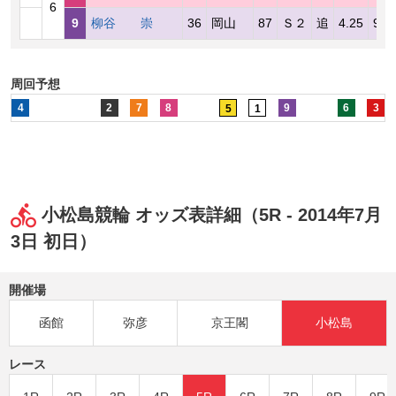
6
9
柳谷 崇
36
岡山
87
Ｓ２
追
4.25
98.
周回予想
4
2
7
8
9
6
3
5
1
小松島競輪 オッズ表詳細（5R - 2014年7月
3日 初日）
開催場
函館
弥彦
京王閣
小松島
レース