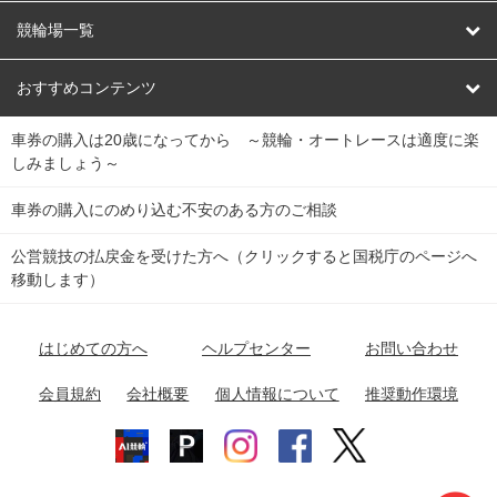
オートレース
レース予想
競輪場一覧
競輪くじ
レース結果
北日本
函館競輪場
青森競輪場
いわき平競輪場
おすすめコンテンツ
車券の購入は20歳になってから ～競輪・オートレースは適度に楽
Dokanto!
キャリーオーバー一覧
関
競輪選手情報
弥彦競輪場
前橋競輪場
取手競輪場
宇都宮競輪場
しみましょう～
東
大宮競輪場
西武園競輪場
京王閣競輪場
立川競輪場
チャリロトプラザ
Perfecta Navi
車券の購入にのめり込む不安のある方のご相談
南
松戸競輪場
千葉競輪場
川崎競輪場
平塚競輪場
公営競技の払戻金を受けた方へ（クリックすると国税庁のページへ
netkeirin
関
移動します）
小田原競輪場
伊東競輪場
静岡競輪場
東
ケイリンガル
中
名古屋競輪場
岐阜競輪場
大垣競輪場
豊橋競輪場
はじめての方へ
ヘルプセンター
お問い合わせ
部
チャリレンジャー
富山競輪場
松阪競輪場
四日市競輪場
会員規約
会社概要
個人情報について
推奨動作環境
競輪場情報
近
福井競輪場
奈良競輪場
向日町競輪場
和歌山競輪場
畿
岸和田競輪場
オートレース場情報