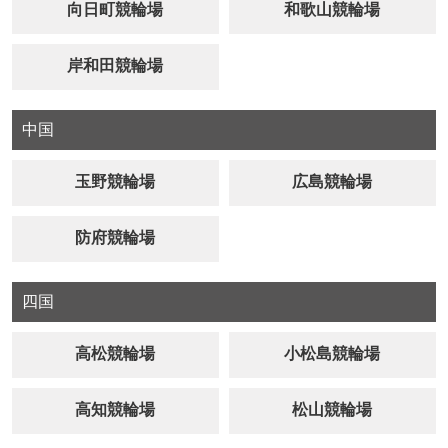
向日町競輪場
和歌山競輪場
岸和田競輪場
中国
玉野競輪場
広島競輪場
防府競輪場
四国
高松競輪場
小松島競輪場
高知競輪場
松山競輪場