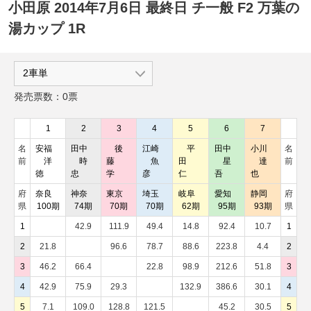
小田原 2014年7月6日 最終日 チ一般 F2 万葉の
湯カップ 1R
発売票数：0票
1
2
3
4
5
6
7
名
安福
田中
後
江崎
平
田中
小川
名
前
洋
時
藤
魚
田
星
達
前
徳
忠
学
彦
仁
吾
也
府
奈良
神奈
東京
埼玉
岐阜
愛知
静岡
府
県
100期
74期
70期
70期
62期
95期
93期
県
1
42.9
111.9
49.4
14.8
92.4
10.7
1
2
21.8
96.6
78.7
88.6
223.8
4.4
2
3
46.2
66.4
22.8
98.9
212.6
51.8
3
4
42.9
75.9
29.3
132.9
386.6
30.1
4
5
7.1
109.0
128.8
121.5
45.2
30.5
5