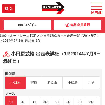
ログイン
無料会員登録
競輪・オートレースTOP
>
小田原競輪場
>
出走表一覧（2014年7月）
>
2014年7月6日 最終日 1R
小田原競輪 出走表詳細（1R 2014年7月6日
最終日）
開催場
小田原
豊橋
和歌山
小松島
小倉
レース
1R
2R
3R
4R
5R
6R
7R
8R
9R