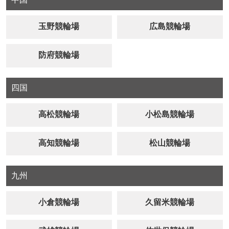
玉野競輪場
広島競輪場
防府競輪場
四国
高松競輪場
小松島競輪場
高知競輪場
松山競輪場
九州
小倉競輪場
久留米競輪場