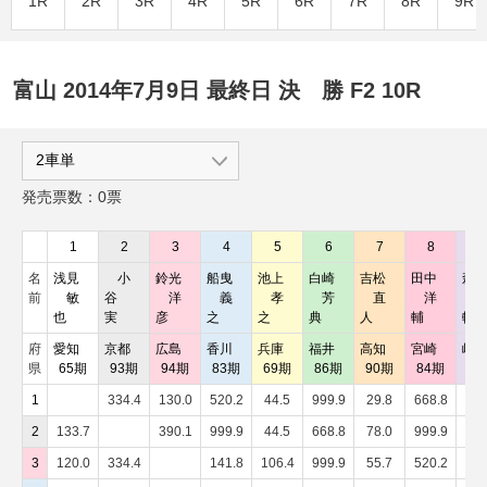
1R
2R
3R
4R
5R
6R
7R
8R
9R
富山 2014年7月9日 最終日 決 勝 F2 10R
発売票数：0票
1
2
3
4
5
6
7
8
9
名
浅見
小
鈴光
船曳
池上
白崎
吉松
田中
森
前
敏
谷
洋
義
孝
芳
直
洋
也
実
彦
之
之
典
人
輔
府
愛知
京都
広島
香川
兵庫
福井
高知
宮崎
岐
県
65期
93期
94期
83期
69期
86期
90期
84期
92
1
334.4
130.0
520.2
44.5
999.9
29.8
668.8
3.
2
133.7
390.1
999.9
44.5
668.8
78.0
999.9
26
3
120.0
334.4
141.8
106.4
999.9
55.7
520.2
52