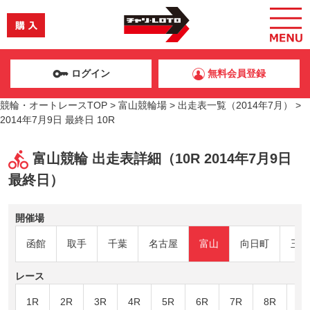
ログイン
無料会員登録
競輪・オートレースTOP
>
富山競輪場
>
出走表一覧（2014年7月）
>
2014年7月9日 最終日 10R
富山競輪 出走表詳細（10R 2014年7月9日
最終日）
開催場
函館
取手
千葉
名古屋
富山
向日町
玉野
レース
1R
2R
3R
4R
5R
6R
7R
8R
9R