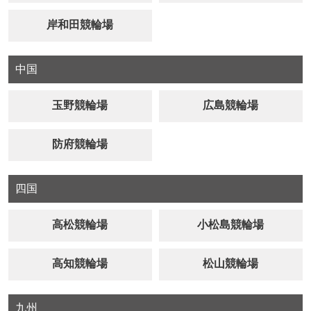
岸和田競輪場
中国
玉野競輪場
広島競輪場
防府競輪場
四国
高松競輪場
小松島競輪場
高知競輪場
松山競輪場
九州