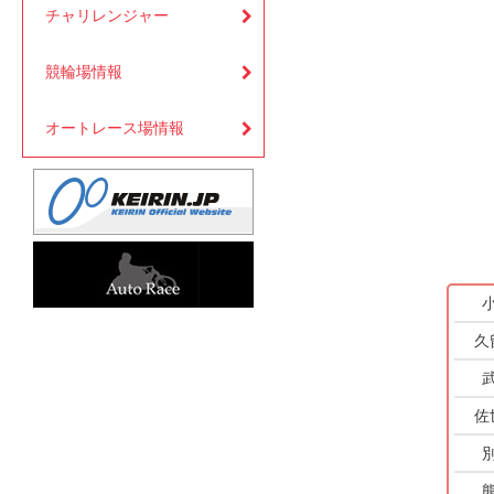
チャリレンジャー
競輪場情報
オートレース場情報
久
佐