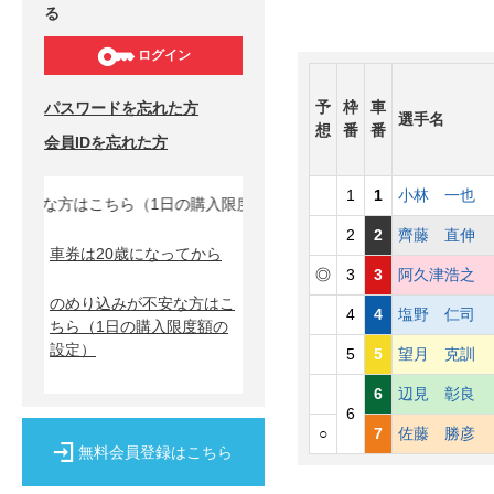
る
ログイン
予
枠
車
パスワードを忘れた方
選手名
想
番
番
会員IDを忘れた方
1
1
小林 一
安な方はこちら（1日の購入限度額の設定）↓
2
2
齊藤 直
車券は20歳になってから
◎
3
3
阿久津浩
のめり込みが不安な方はこ
4
4
塩野 仁
ちら
（1日の購入限度額の
設定）
5
5
望月 克
6
辺見 彰
6
○
7
佐藤 勝
無料会員登録はこちら