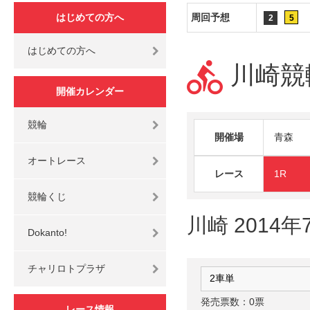
はじめての方へ
周回予想
2
5
はじめての方へ
川崎競輪
開催カレンダー
競輪
開催場
青森
オートレース
レース
1R
競輪くじ
川崎 2014
Dokanto!
チャリロトプラザ
発売票数：0票
レース情報