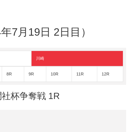
4年7月19日 2日目）
川崎
8R
9R
10R
11R
12R
新聞社杯争奪戦 1R