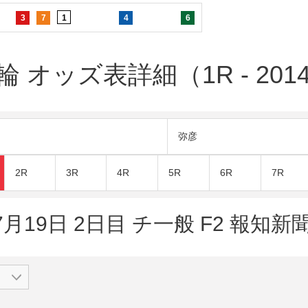
3
7
1
4
6
 オッズ表詳細（1R - 201
弥彦
2R
3R
4R
5R
6R
7R
年7月19日 2日目 チ一般 F2 報知