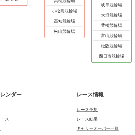
高松競輪場
岐阜競輪場
小松島競輪場
大垣競輪場
高知競輪場
豊橋競輪場
松山競輪場
富山競輪場
松阪競輪場
四日市競輪場
カレンダー
レース情報
レース予想
レース
レース結果
じ
キャリーオーバー一覧