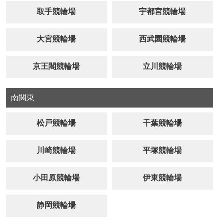
取手競輪場
宇都宮競輪場
大宮競輪場
西武園競輪場
京王閣競輪場
立川競輪場
南関東
松戸競輪場
千葉競輪場
川崎競輪場
平塚競輪場
小田原競輪場
伊東競輪場
静岡競輪場