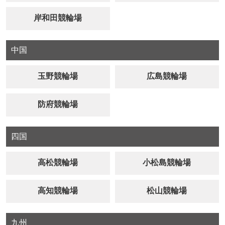
岸和田競輪場
中国
玉野競輪場
広島競輪場
防府競輪場
四国
高松競輪場
小松島競輪場
高知競輪場
松山競輪場
九州