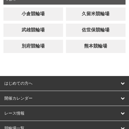
小倉競輪場
久留米競輪場
武雄競輪場
佐世保競輪場
別府競輪場
熊本競輪場
はじめての方へ
はじめての方へ
開催カレンダー
競輪
レース情報
オートレース
レース予想
競輪場一覧