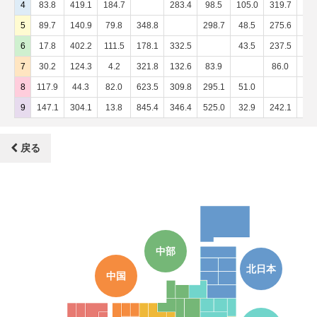
4
83.8
419.1
184.7
283.4
98.5
105.0
319.7
623
5
89.7
140.9
79.8
348.8
298.7
48.5
275.6
283
6
17.8
402.2
111.5
178.1
332.5
43.5
237.5
615
7
30.2
124.3
4.2
321.8
132.6
83.9
86.0
87
8
117.9
44.3
82.0
623.5
309.8
295.1
51.0
309
9
147.1
304.1
13.8
845.4
346.4
525.0
32.9
242.1
戻る
中部
北日本
中国