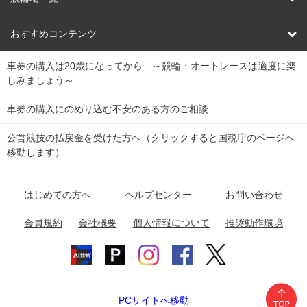
競輪くじ
レース結果
北日本
函館競輪場
青森競輪場
いわき平競輪場
おすすめコンテンツ
車券の購入は20歳になってから ～競輪・オートレースは適度に楽
Dokanto!
キャリーオーバー一覧
関
競輪選手情報
弥彦競輪場
前橋競輪場
取手競輪場
宇都宮競輪場
しみましょう～
東
大宮競輪場
西武園競輪場
京王閣競輪場
立川競輪場
チャリロトプラザ
Perfecta Navi
車券の購入にのめり込む不安のある方のご相談
南
松戸競輪場
千葉競輪場
川崎競輪場
平塚競輪場
公営競技の払戻金を受けた方へ（クリックすると国税庁のページへ
netkeirin
関
移動します）
小田原競輪場
伊東競輪場
静岡競輪場
東
ケイリンガル
中
名古屋競輪場
岐阜競輪場
大垣競輪場
豊橋競輪場
はじめての方へ
ヘルプセンター
お問い合わせ
部
チャリレンジャー
富山競輪場
松阪競輪場
四日市競輪場
会員規約
会社概要
個人情報について
推奨動作環境
競輪場情報
近
福井競輪場
奈良競輪場
向日町競輪場
和歌山競輪場
畿
岸和田競輪場
オートレース場情報
PCサイトへ移動