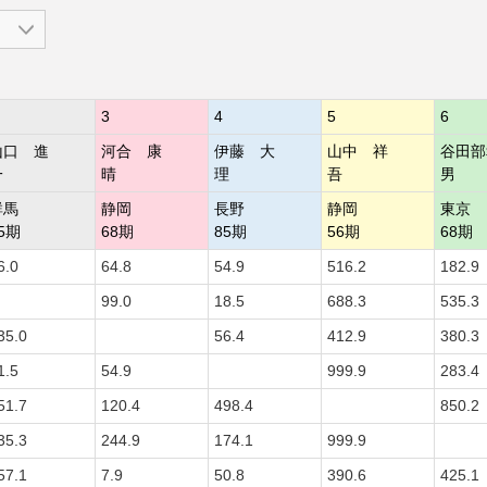
3
4
5
6
山口 進
河合 康
伊藤 大
山中 祥
谷田部
一
晴
理
吾
男
群馬
静岡
長野
静岡
東京
5期
68期
85期
56期
68期
6.0
64.8
54.9
516.2
182.9
99.0
18.5
688.3
535.3
35.0
56.4
412.9
380.3
1.5
54.9
999.9
283.4
51.7
120.4
498.4
850.2
35.3
244.9
174.1
999.9
57.1
7.9
50.8
390.6
425.1