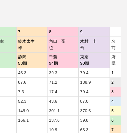
7
8
9
幸
鈴木太生
角口 聖
木村 圭
名
雄
也
吾
前
静岡
千葉
東京
府
58期
94期
90期
県
46.3
39.3
79.4
1
87.6
71.2
138.9
2
7.3
17.4
79.4
3
52.3
43.6
87.0
4
149.0
301.1
370.6
5
166.1
137.6
39.8
6
10.9
63.3
7