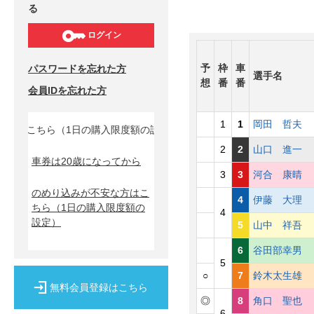
る
ログイン
予
枠
車
パスワードを忘れた方
選手名
想
番
番
会員IDを忘れた方
1
1
岡田 哲
はこちら（1日の購入限度額の設定）↓
2
2
山口 進
車券は20歳になってから
3
3
河合 康
のめり込みが不安な方はこ
4
伊藤 大
ちら
（1日の購入限度額の
4
設定）
5
山中 祥
6
谷田部幸
5
○
7
鈴木太生
無料会員登録はこちら
◎
8
角口 聖
6