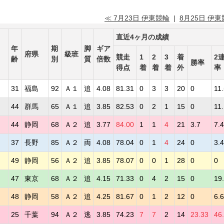
≪ 7月23日 伊東競輪
|
8月25日 伊東
直近4ヶ月の成績
年
期
脚
ギア
府県
級班
競走
1
2
3
着
2
齢
別
質
倍数
勝率
得点
着
着
着
外
率
夫
31
福島
92
Ａ１
追
4.08
81.31
0
3
3
20
0
11
一
44
群馬
65
Ａ１
追
3.85
82.53
0
2
1
15
0
11
晴
44
静岡
68
Ａ２
追
3.77
84.00
1
1
4
21
3.7
7.
理
37
長野
85
Ａ２
両
4.08
78.04
0
1
4
24
0
3.
吾
49
静岡
56
Ａ２
追
3.85
78.07
0
0
1
28
0
0
男
47
東京
68
Ａ２
追
4.15
71.33
0
4
2
15
0
19
雄
48
静岡
58
Ａ２
追
4.25
81.67
0
1
2
12
0
6.
也
25
千葉
94
Ａ２
逃
3.85
74.23
7
7
2
14
23.33
46