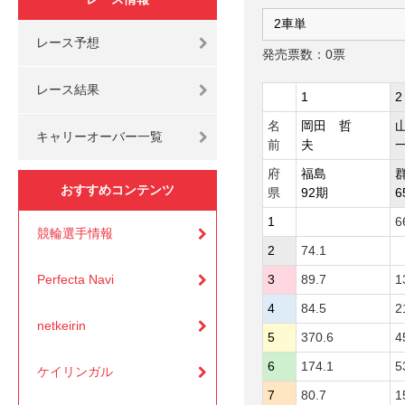
レース予想
発売票数：0票
レース結果
1
2
名
岡田 哲
キャリーオーバー一覧
前
夫
府
福島
おすすめコンテンツ
県
92期
6
1
6
競輪選手情報
2
74.1
Perfecta Navi
3
89.7
1
4
84.5
2
netkeirin
5
370.6
4
6
174.1
5
ケイリンガル
7
80.7
1