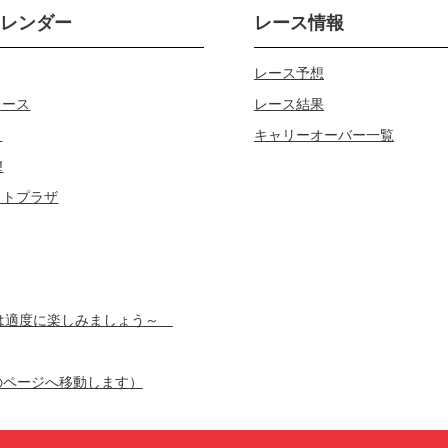
カレンダー
レース情報
レース予想
レース
レース結果
じ
キャリーオーバー一覧
!
ロトプラザ
スは適度に楽しみましょう～
のページへ移動します）