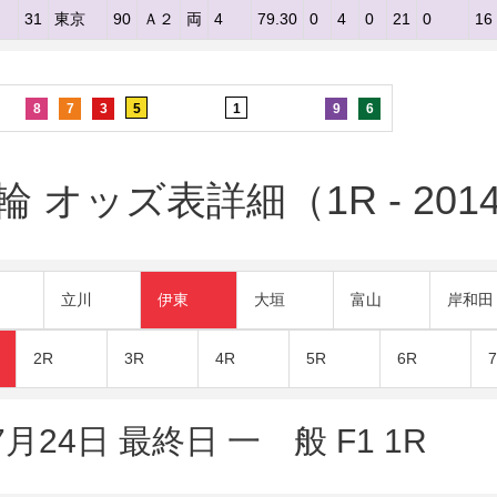
吾
31
東京
90
Ａ２
両
4
79.30
0
4
0
21
0
16
8
7
3
5
1
9
6
 オッズ表詳細（1R - 201
立川
伊東
大垣
富山
岸和田
2R
3R
4R
5R
6R
7月24日 最終日 一 般 F1 1R