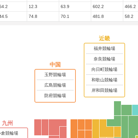
64.2
12.3
63.9
602.2
466.2
44.5
74.8
70.1
481.8
58.2
近畿
福井競輪場
奈良競輪場
中国
向日町競輪場
玉野競輪場
和歌山競輪場
広島競輪場
岸和田競輪場
防府競輪場
九州
小倉競輪場