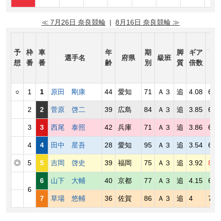
≪ 7月26日 奈良競輪
|
8月16日 奈良競輪 ≫
予
枠
車
年
期
脚
ギア
選手名
府県
級班
競
想
番
番
齢
別
質
倍数
得
○
1
1
原田 剛康
44
愛知
71
Ａ３
追
4.08
69.
2
2
菅原 啓二
39
広島
84
Ａ３
追
3.85
67.
3
3
西尾 泰照
42
兵庫
71
Ａ３
追
3.86
63.
4
4
田中 星吾
28
愛知
95
Ａ３
追
3.54
65.
◎
5
5
吉岡 啓史
39
福岡
75
Ａ３
追
3.92
81.
6
山下 大輔
40
京都
77
Ａ３
追
4.15
63.
6
7
草場 悠輔
36
佐賀
86
Ａ３
追
4
70.