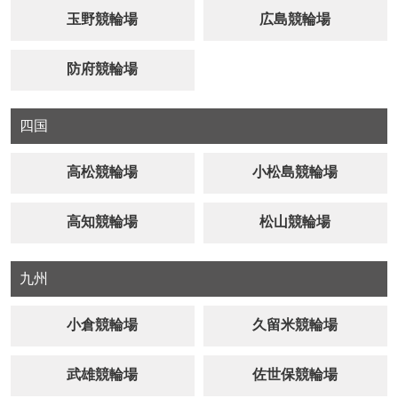
玉野競輪場
広島競輪場
防府競輪場
四国
高松競輪場
小松島競輪場
高知競輪場
松山競輪場
九州
小倉競輪場
久留米競輪場
武雄競輪場
佐世保競輪場