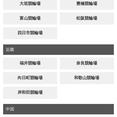
大垣競輪場
豊橋競輪場
富山競輪場
松阪競輪場
四日市競輪場
近畿
福井競輪場
奈良競輪場
向日町競輪場
和歌山競輪場
岸和田競輪場
中国