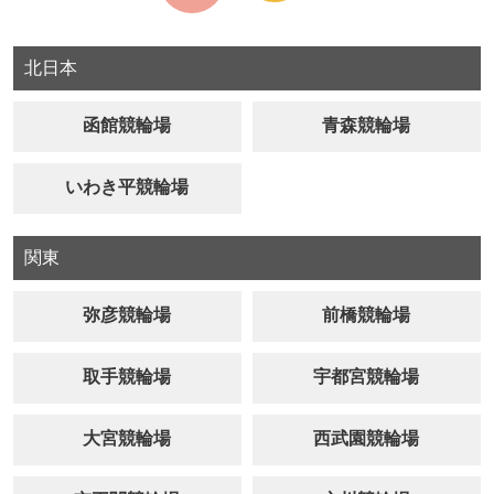
北日本
函館競輪場
青森競輪場
いわき平競輪場
関東
弥彦競輪場
前橋競輪場
取手競輪場
宇都宮競輪場
大宮競輪場
西武園競輪場