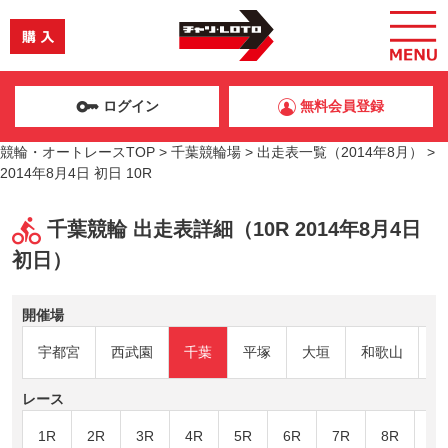
ログイン
無料会員登録
競輪・オートレースTOP
>
千葉競輪場
>
出走表一覧（2014年8月）
>
2014年8月4日 初日 10R
千葉競輪 出走表詳細（10R 2014年8月4日
初日）
開催場
宇都宮
西武園
千葉
平塚
大垣
和歌山
武
レース
1R
2R
3R
4R
5R
6R
7R
8R
9R