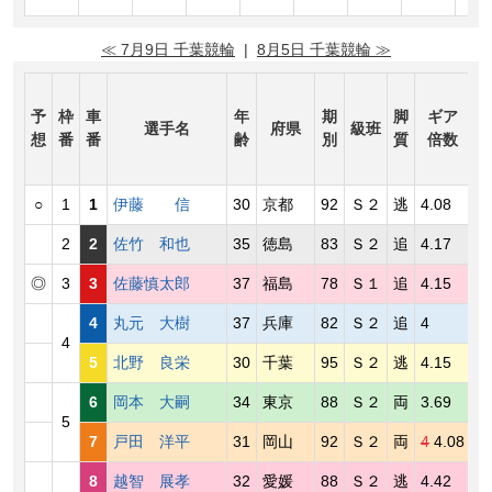
≪ 7月9日 千葉競輪
|
8月5日 千葉競輪 ≫
予
枠
車
年
期
脚
ギア
選手名
府県
級班
想
番
番
齢
別
質
倍数
○
1
1
伊藤 信
30
京都
92
Ｓ２
逃
4.08
9
2
2
佐竹 和也
35
徳島
83
Ｓ２
追
4.17
1
◎
3
3
佐藤慎太郎
37
福島
78
Ｓ１
追
4.15
0.
4
丸元 大樹
37
兵庫
82
Ｓ２
追
4
9
4
5
北野 良栄
30
千葉
95
Ｓ２
逃
4.15
1
6
岡本 大嗣
34
東京
88
Ｓ２
両
3.69
8
5
7
戸田 洋平
31
岡山
92
Ｓ２
両
4
4.08
9
8
越智 展孝
32
愛媛
88
Ｓ２
逃
4.42
9