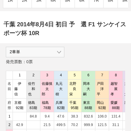
1R
2R
3R
4R
5R
6R
7R
8R
9R
千葉 2014年8月4日 初日 予 選 F1 サンケイス
ポーツ杯 10R
発売票数：0票
1
2
3
4
5
6
7
8
9
名
伊
佐竹
佐藤慎
丸元
北野
岡本
戸田
越智
大
前
藤
和
太
大
良
大
洋
展
信
也
郎
樹
栄
嗣
平
孝
府
京都
徳島
福島
兵庫
千葉
東京
岡山
愛媛
新
県
92期
83期
78期
82期
95期
88期
92期
88期
81
1
84.8
9.4
47.6
38.3
832.6
106.0
131.4
210
2
42.9
21.5
499.5
70.2
999.9
121.5
31.1
401