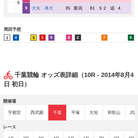
6
9
大矢 将大
35
新潟
81
Ｓ２
追
4
9
周回予想
4
3
9
8
2
7
6
1
5
千葉競輪 オッズ表詳細（10R - 2014年8月4
日 初日）
開催場
宇都宮
西武園
千葉
平塚
大垣
和歌山
武
レース