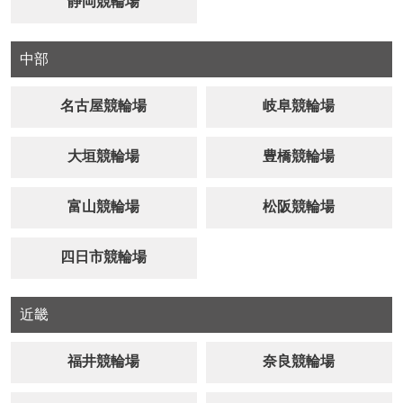
静岡競輪場
中部
名古屋競輪場
岐阜競輪場
大垣競輪場
豊橋競輪場
富山競輪場
松阪競輪場
四日市競輪場
近畿
福井競輪場
奈良競輪場