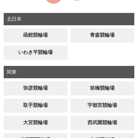
北日本
函館競輪場
青森競輪場
いわき平競輪場
関東
弥彦競輪場
前橋競輪場
取手競輪場
宇都宮競輪場
大宮競輪場
西武園競輪場