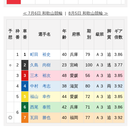
≪ 7月6日 和歌山競輪
|
8月5日 和歌山競輪 ≫
予
枠
車
年
期
脚
ギア
選手名
府県
級班
競
想
番
番
齢
別
質
倍数
得
1
1
町田 裕史
40
兵庫
79
Ａ３
追
3.86
67
○
2
2
久島 尚樹
23
宮崎
100
Ａ３
逃
3.77
74
3
3
三木 裕次
48
愛媛
56
Ａ３
追
3.85
68
4
4
中村 考志
38
滋賀
80
Ａ３
両
3.92
64
5
5
福山 幸作
44
愛媛
72
Ａ３
追
3.85
71
6
西尾 泰照
42
兵庫
71
Ａ３
追
3.86
63
6
◎
7
瓦田 勝也
40
福岡
77
Ａ３
追
3.92
73