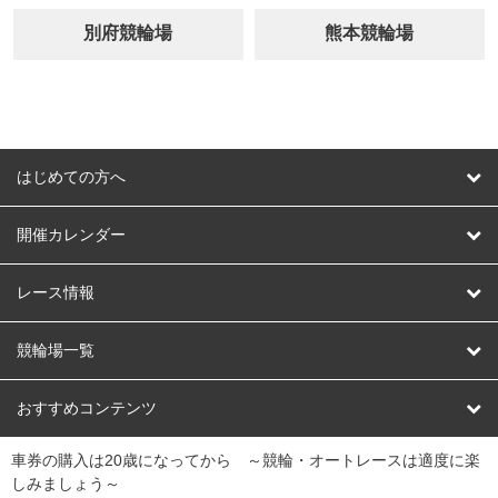
別府競輪場
熊本競輪場
はじめての方へ
はじめての方へ
開催カレンダー
競輪
レース情報
オートレース
レース予想
競輪場一覧
競輪くじ
レース結果
北日本
函館競輪場
青森競輪場
いわき平競輪場
おすすめコンテンツ
車券の購入は20歳になってから ～競輪・オートレースは適度に楽
Dokanto!
キャリーオーバー一覧
関
競輪選手情報
弥彦競輪場
前橋競輪場
取手競輪場
宇都宮競輪場
しみましょう～
東