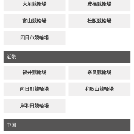
大垣競輪場
豊橋競輪場
富山競輪場
松阪競輪場
四日市競輪場
近畿
福井競輪場
奈良競輪場
向日町競輪場
和歌山競輪場
岸和田競輪場
中国