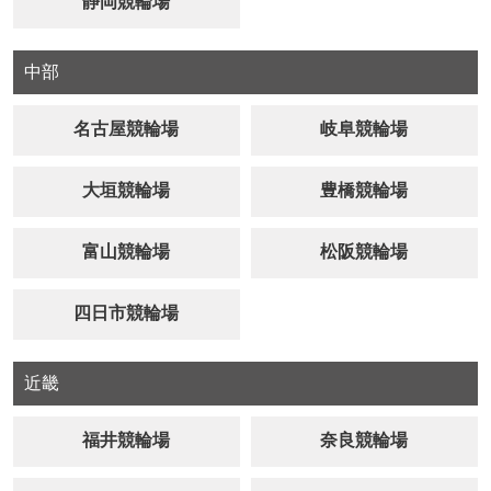
静岡競輪場
中部
名古屋競輪場
岐阜競輪場
大垣競輪場
豊橋競輪場
富山競輪場
松阪競輪場
四日市競輪場
近畿
福井競輪場
奈良競輪場