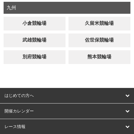
九州
小倉競輪場
久留米競輪場
武雄競輪場
佐世保競輪場
別府競輪場
熊本競輪場
はじめての方へ
はじめての方へ
開催カレンダー
競輪
レース情報