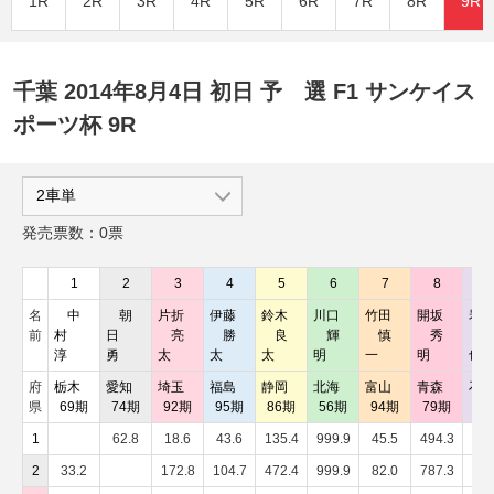
1R
2R
3R
4R
5R
6R
7R
8R
9R
千葉 2014年8月4日 初日 予 選 F1 サンケイス
ポーツ杯 9R
発売票数：0票
1
2
3
4
5
6
7
8
9
名
中
朝
片折
伊藤
鈴木
川口
竹田
開坂
岩
前
村
日
亮
勝
良
輝
慎
秀
淳
勇
太
太
太
明
一
明
府
栃木
愛知
埼玉
福島
静岡
北海
富山
青森
石
県
69期
74期
92期
95期
86期
56期
94期
79期
76
1
62.8
18.6
43.6
135.4
999.9
45.5
494.3
9.
2
33.2
172.8
104.7
472.4
999.9
82.0
787.3
5.