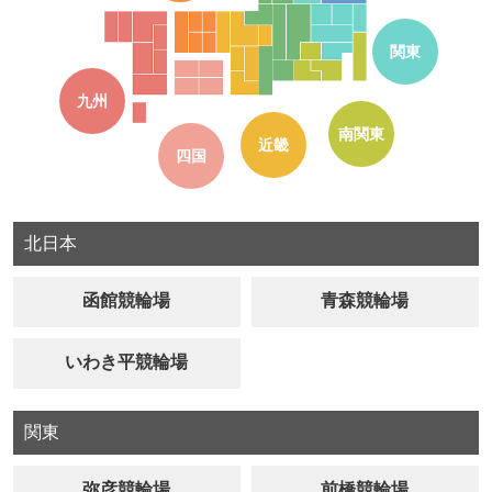
関東
九州
南関東
近畿
四国
北日本
函館競輪場
青森競輪場
いわき平競輪場
関東
弥彦競輪場
前橋競輪場