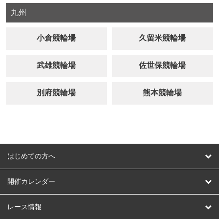
九州
小倉競輪場
久留米競輪場
武雄競輪場
佐世保競輪場
別府競輪場
熊本競輪場
はじめての方へ
はじめての方へ
開催カレンダー
競輪
レース情報