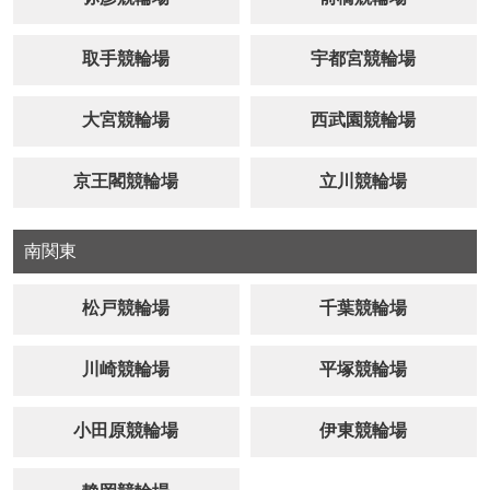
取手競輪場
宇都宮競輪場
大宮競輪場
西武園競輪場
京王閣競輪場
立川競輪場
南関東
松戸競輪場
千葉競輪場
川崎競輪場
平塚競輪場
小田原競輪場
伊東競輪場