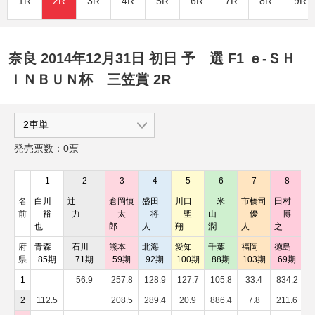
1R
2R
3R
4R
5R
6R
7R
8R
9R
奈良 2014年12月31日 初日 予 選 F1 ｅ‐ＳＨ
ＩＮＢＵＮ杯 三笠賞 2R
発売票数：0票
1
2
3
4
5
6
7
8
名
白川
辻
倉岡慎
盛田
川口
米
市橋司
田村
前
裕
力
太
将
聖
山
優
博
也
郎
人
翔
潤
人
之
府
青森
石川
熊本
北海
愛知
千葉
福岡
徳島
県
85期
71期
59期
92期
100期
88期
103期
69期
1
56.9
257.8
128.9
127.7
105.8
33.4
834.2
2
112.5
208.5
289.4
20.9
886.4
7.8
211.6