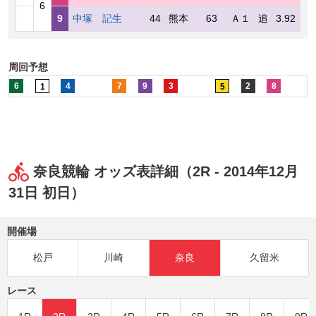
6
9
中塚 記生
44
熊本
63
Ａ１
追
3.92
89
周回予想
6
4
7
9
3
2
8
1
5
奈良競輪 オッズ表詳細（2R - 2014年12月
31日 初日）
開催場
松戸
川崎
奈良
久留米
レース