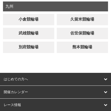
九州
小倉競輪場
久留米競輪場
武雄競輪場
佐世保競輪場
別府競輪場
熊本競輪場
はじめての方へ
はじめての方へ
開催カレンダー
競輪
レース情報