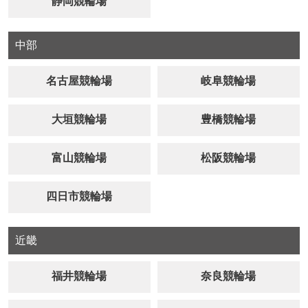
静岡競輪場
中部
名古屋競輪場
岐阜競輪場
大垣競輪場
豊橋競輪場
富山競輪場
松阪競輪場
四日市競輪場
近畿
福井競輪場
奈良競輪場