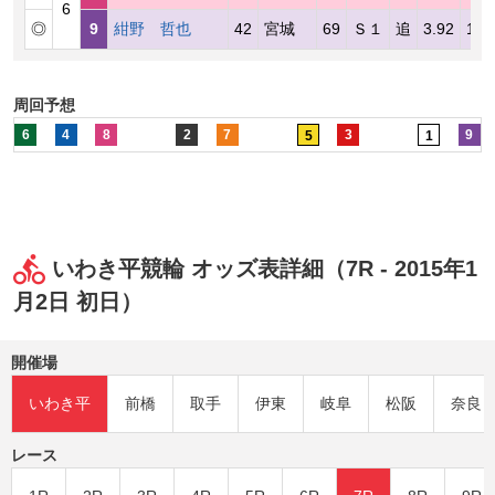
6
◎
9
紺野 哲也
42
宮城
69
Ｓ１
追
3.92
103
周回予想
6
4
8
2
7
3
9
5
1
いわき平競輪 オッズ表詳細（7R - 2015年1
月2日 初日）
開催場
いわき平
前橋
取手
伊東
岐阜
松阪
奈良
レース