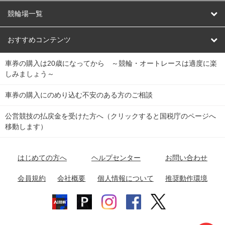
オートレース
レース予想
競輪場一覧
競輪くじ
レース結果
北日本
函館競輪場
青森競輪場
いわき平競輪場
おすすめコンテンツ
車券の購入は20歳になってから ～競輪・オートレースは適度に楽
Dokanto!
キャリーオーバー一覧
関
競輪選手情報
弥彦競輪場
前橋競輪場
取手競輪場
宇都宮競輪場
しみましょう～
東
大宮競輪場
西武園競輪場
京王閣競輪場
立川競輪場
チャリロトプラザ
Perfecta Navi
車券の購入にのめり込む不安のある方のご相談
南
松戸競輪場
千葉競輪場
川崎競輪場
平塚競輪場
公営競技の払戻金を受けた方へ（クリックすると国税庁のページへ
netkeirin
関
移動します）
小田原競輪場
伊東競輪場
静岡競輪場
東
ケイリンガル
中
名古屋競輪場
岐阜競輪場
大垣競輪場
豊橋競輪場
はじめての方へ
ヘルプセンター
お問い合わせ
部
チャリレンジャー
富山競輪場
松阪競輪場
四日市競輪場
会員規約
会社概要
個人情報について
推奨動作環境
競輪場情報
近
福井競輪場
奈良競輪場
向日町競輪場
和歌山競輪場
畿
岸和田競輪場
オートレース場情報