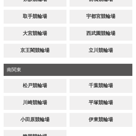
取手競輪場
宇都宮競輪場
大宮競輪場
西武園競輪場
京王閣競輪場
立川競輪場
南関東
松戸競輪場
千葉競輪場
川崎競輪場
平塚競輪場
小田原競輪場
伊東競輪場