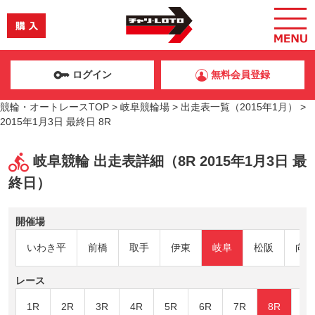
ログイン
無料会員登録
競輪・オートレースTOP
>
岐阜競輪場
>
出走表一覧（2015年1月）
>
2015年1月3日 最終日 8R
岐阜競輪 出走表詳細（8R 2015年1月3日 最
終日）
開催場
いわき平
前橋
取手
伊東
岐阜
松阪
向日
レース
1R
2R
3R
4R
5R
6R
7R
8R
9R