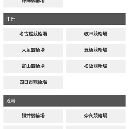
静岡競輪場
中部
名古屋競輪場
岐阜競輪場
大垣競輪場
豊橋競輪場
富山競輪場
松阪競輪場
四日市競輪場
近畿
福井競輪場
奈良競輪場