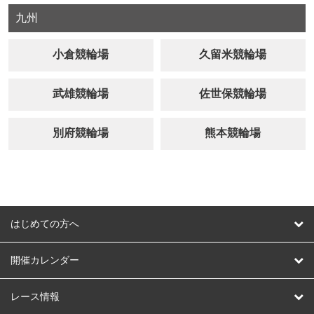
九州
小倉競輪場
久留米競輪場
武雄競輪場
佐世保競輪場
別府競輪場
熊本競輪場
はじめての方へ
はじめての方へ
開催カレンダー
競輪
レース情報