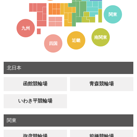
関東
九州
南関東
近畿
四国
北日本
函館競輪場
青森競輪場
いわき平競輪場
関東
弥彦競輪場
前橋競輪場