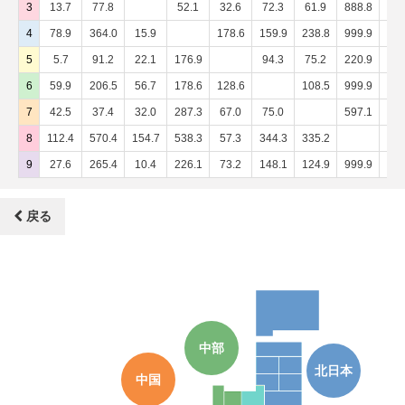
3
13.7
77.8
52.1
32.6
72.3
61.9
888.8
17
4
78.9
364.0
15.9
178.6
159.9
238.8
999.9
126
5
5.7
91.2
22.1
176.9
94.3
75.2
220.9
63
6
59.9
206.5
56.7
178.6
128.6
108.5
999.9
207
7
42.5
37.4
32.0
287.3
67.0
75.0
597.1
118
8
112.4
570.4
154.7
538.3
57.3
344.3
335.2
502
9
27.6
265.4
10.4
226.1
73.2
148.1
124.9
999.9
戻る
中部
北日本
中国