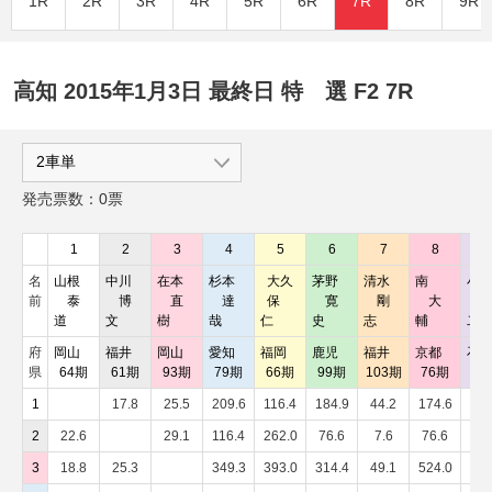
1R
2R
3R
4R
5R
6R
7R
8R
9R
高知 2015年1月3日 最終日 特 選 F2 7R
発売票数：0票
1
2
3
4
5
6
7
8
9
名
山根
中川
在本
杉本
大久
茅野
清水
南
小
前
泰
博
直
達
保
寛
剛
大
道
文
樹
哉
仁
史
志
輔
府
岡山
福井
岡山
愛知
福岡
鹿児
福井
京都
石
県
64期
61期
93期
79期
66期
99期
103期
76期
91
1
17.8
25.5
209.6
116.4
184.9
44.2
174.6
51
2
22.6
29.1
116.4
262.0
76.6
7.6
76.6
27
3
18.8
25.3
349.3
393.0
314.4
49.1
524.0
131