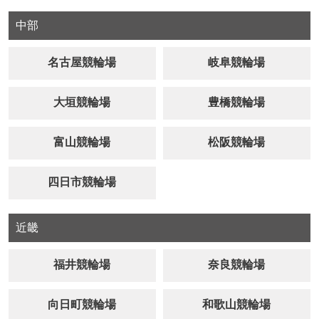
中部
名古屋競輪場
岐阜競輪場
大垣競輪場
豊橋競輪場
富山競輪場
松阪競輪場
四日市競輪場
近畿
福井競輪場
奈良競輪場
向日町競輪場
和歌山競輪場