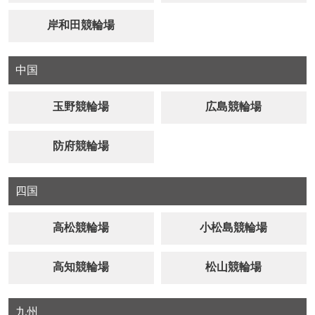
岸和田競輪場
中国
玉野競輪場
広島競輪場
防府競輪場
四国
高松競輪場
小松島競輪場
高知競輪場
松山競輪場
九州