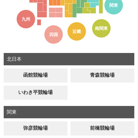
関東
九州
南関東
近畿
四国
北日本
函館競輪場
青森競輪場
いわき平競輪場
関東
弥彦競輪場
前橋競輪場