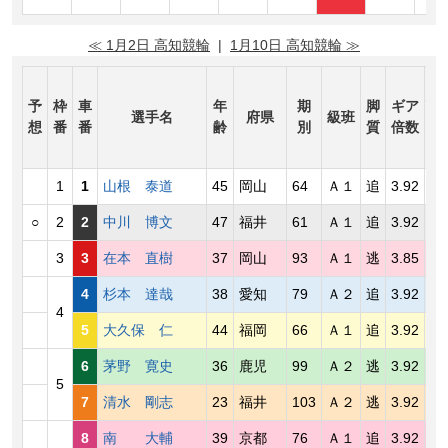
≪ 1月2日 高知競輪
|
1月10日 高知競輪 ≫
予
枠
車
年
期
脚
ギア
選手名
府県
級班
競
想
番
番
齢
別
質
倍数
得
1
1
山根 泰道
45
岡山
64
Ａ１
追
3.92
95
○
2
2
中川 博文
47
福井
61
Ａ１
追
3.92
90
3
3
在本 直樹
37
岡山
93
Ａ１
逃
3.85
88
4
杉本 達哉
38
愛知
79
Ａ２
追
3.92
85
4
5
大久保 仁
44
福岡
66
Ａ１
追
3.92
85
6
茅野 寛史
36
鹿児
99
Ａ２
逃
3.92
72
5
7
清水 剛志
23
福井
103
Ａ２
逃
3.92
88
8
南 大輔
39
京都
76
Ａ１
追
3.92
83