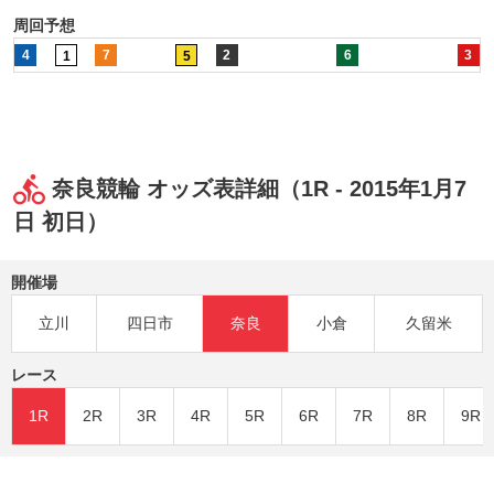
周回予想
4
7
2
6
3
1
5
奈良競輪 オッズ表詳細（1R - 2015年1月7
日 初日）
開催場
立川
四日市
奈良
小倉
久留米
レース
1R
2R
3R
4R
5R
6R
7R
8R
9R