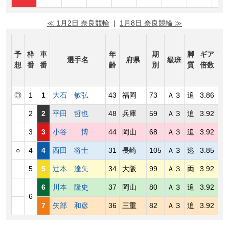
≪ 1月2日 奈良競輪
|
1月8日 奈良競輪 ≫
予
枠
車
年
期
脚
ギア
選手名
府県
級班
競
想
番
番
齢
別
質
倍数
得
◎
1
1
大石 敏弘
43
福岡
73
Ａ３
追
3.86
81
2
2
平田 哲也
48
兵庫
59
Ａ３
追
3.92
71
3
3
小谷 博
44
岡山
68
Ａ３
追
3.92
69
○
4
4
西田 将士
31
長崎
105
Ａ３
逃
3.85
75
5
5
辻本 達矢
34
大阪
99
Ａ３
両
3.92
69
6
川本 隆史
37
岡山
80
Ａ３
追
3.92
66
6
7
矢部 和彦
36
三重
82
Ａ３
追
3.92
69