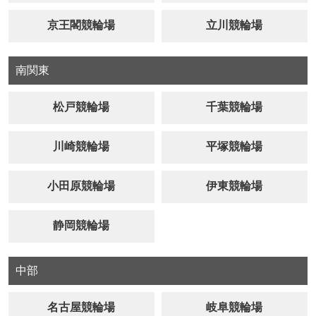
京王閣競輪場
立川競輪場
南関東
松戸競輪場
千葉競輪場
川崎競輪場
平塚競輪場
小田原競輪場
伊東競輪場
静岡競輪場
中部
名古屋競輪場
岐阜競輪場