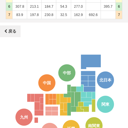
6
307.8
213.1
184.7
54.3
277.0
395.7
6
7
83.9
197.8
230.8
32.5
162.9
692.6
7
戻る
中部
北日本
中国
関東
九州
南関東